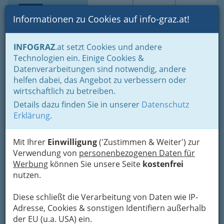
Toggle navi
Suche
Login
Menü
Informationen zu Cookies auf info-graz.at!
Home
Branchen
Gewerbe, Handwerk, Banken
INFOGRAZ
.at setzt Cookies und andere
Gewerbe & Handwerk, Gliederung der WKO
Technologien ein. Einige Cookies &
Musikinstrumenten-Erzeuger
Datenverarbeitungen sind notwendig, andere
Streich- & Saiteninstrumentenerzeuger
helfen dabei, das Angebot zu verbessern oder
Edmund Resch
Nav
wirtschaftlich zu betreiben.
Details dazu finden Sie in unserer
Datenschutz
Brandhofgasse 22, 8010 Graz
Erklärung
.
+43 316 384 523
Mit Ihrer
Einwilligung
('Zustimmen & Weiter') zur
Verwendung von
personenbezogenen Daten für
Werbung
können Sie unsere Seite
kostenfrei
Karte
nutzen.
Diese schließt die Verarbeitung von Daten wie IP-
Adresse mit Google Maps anschauen
Adresse, Cookies & sonstigen Identifiern außerhalb
der EU (u.a. USA) ein.