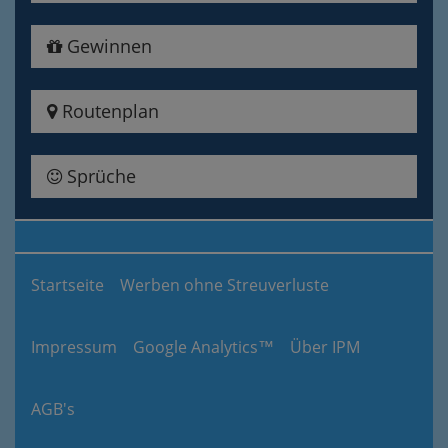
Gewinnen
Routenplan
Sprüche
Startseite
Werben ohne Streuverluste
Impressum
Google Analytics™
Über IPM
AGB's