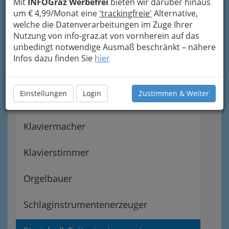
Mit
INFOGraz Werbefrei
bieten wir darüber hinaus
Blechblasinstrumentenerzeuger
um € 4,99/Monat eine
'trackingfreie'
Alternative,
welche die Datenverarbeitungen im Zuge Ihrer
Fachvertretung der
Nutzung von info-graz.at von vornherein auf das
unbedingt notwendige Ausmaß beschränkt – nähere
Musikinstrumentenerzeuger
Infos dazu finden Sie
hier
Harmonikamacher
Einstellungen
Login
Zustimmen & Weiter
Holzblasinstrumentenerzeuger
Klaviermacher
Klavierstimmer
Orgelbauer
Schlaginstrumentenerzeuger