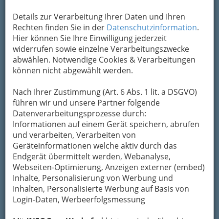
Kontaktaufnahme
Details zur Verarbeitung Ihrer Daten und Ihren
Um die Info-Graz Firmen
vor Spam-Mails zu
Rechten finden Sie in der
Datenschutzinformation
.
bewahren
, verwenden wir an dieser Stelle zur
Hier können Sie Ihre Einwilligung jederzeit
Übermittlung Ihrer Nachricht ein sicheres
widerrufen sowie einzelne Verarbeitungszwecke
Formular. Ihre Nachricht wird nach dem
abwählen. Notwendige Cookies & Verarbeitungen
Absenden umgehend per Mail an das
können nicht abgewählt werden.
Unternehmen USZ-Restaurant weitergeleitet.
Nach Ihrer Zustimmung (Art. 6 Abs. 1 lit. a DSGVO)
Mein Name
führen wir und unsere Partner folgende
Datenverarbeitungsprozesse durch:
Informationen auf einem Gerät speichern, abrufen
Meine Email Adresse
und verarbeiten, Verarbeiten von
Geräteinformationen welche aktiv durch das
Endgerät übermittelt werden, Webanalyse,
Webseiten-Optimierung, Anzeigen externer (embed)
Mein Betreff
Inhalte, Personalisierung von Werbung und
Inhalten, Personalisierte Werbung auf Basis von
Login-Daten, Werbeerfolgsmessung
Meine Nachricht