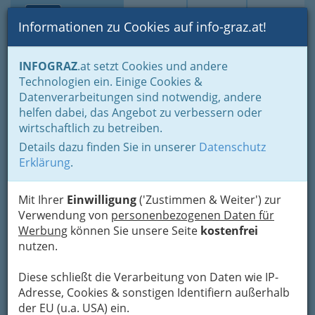
Toggle navi
Suche
Login
Menü
Informationen zu Cookies auf info-graz.at!
Home
Gastronomie
Beisln, Bars, Pubs & Wein
INFOGRAZ
.at setzt Cookies und andere
Studentenlokale
Technologien ein. Einige Cookies &
USZ-Restaurant
Datenverarbeitungen sind notwendig, andere
Nav
helfen dabei, das Angebot zu verbessern oder
Max-Mell-Allee 11, 8010 Graz
wirtschaftlich zu betreiben.
+43 316 321 474
Details dazu finden Sie in unserer
Datenschutz
+43 316 712 710
Erklärung
.
Mit Ihrer
Einwilligung
('Zustimmen & Weiter') zur
Verwendung von
personenbezogenen Daten für
Karte
Werbung
können Sie unsere Seite
kostenfrei
nutzen.
Adresse mit Google Maps anschauen
Diese schließt die Verarbeitung von Daten wie IP-
Adresse, Cookies & sonstigen Identifiern außerhalb
der EU (u.a. USA) ein.