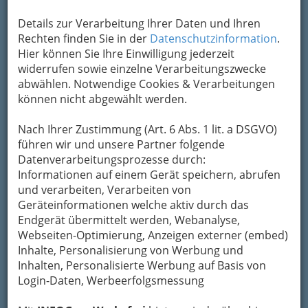
Kontaktaufnahme
Details zur Verarbeitung Ihrer Daten und Ihren
Rechten finden Sie in der
Datenschutzinformation
.
Um die Info-Graz Firmen
vor Spam-Mails zu
Hier können Sie Ihre Einwilligung jederzeit
bewahren
, verwenden wir an dieser Stelle zur
widerrufen sowie einzelne Verarbeitungszwecke
Übermittlung Ihrer Nachricht ein sicheres
abwählen. Notwendige Cookies & Verarbeitungen
Formular. Ihre Nachricht wird nach dem
können nicht abgewählt werden.
Absenden umgehend per Mail an das
Unternehmen Grammophon Gastro GmbH
Nach Ihrer Zustimmung (Art. 6 Abs. 1 lit. a DSGVO)
weitergeleitet.
führen wir und unsere Partner folgende
Mein Name
Datenverarbeitungsprozesse durch:
Informationen auf einem Gerät speichern, abrufen
und verarbeiten, Verarbeiten von
Meine Email Adresse
Geräteinformationen welche aktiv durch das
Endgerät übermittelt werden, Webanalyse,
Webseiten-Optimierung, Anzeigen externer (embed)
Inhalte, Personalisierung von Werbung und
Mein Betreff
Inhalten, Personalisierte Werbung auf Basis von
Login-Daten, Werbeerfolgsmessung