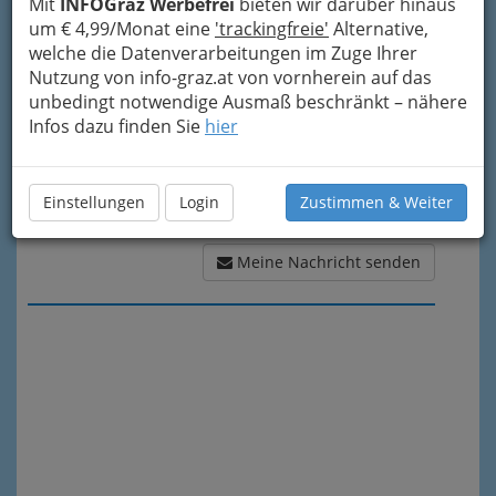
Meine Nachricht
Mit
INFOGraz Werbefrei
bieten wir darüber hinaus
um € 4,99/Monat eine
'trackingfreie'
Alternative,
welche die Datenverarbeitungen im Zuge Ihrer
Nutzung von info-graz.at von vornherein auf das
unbedingt notwendige Ausmaß beschränkt – nähere
Infos dazu finden Sie
hier
Einstellungen
Login
Zustimmen & Weiter
Meine Nachricht senden