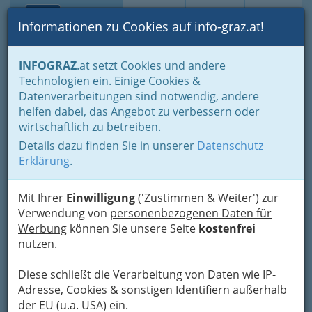
Toggle navi
Suche
Login
Menü
Informationen zu Cookies auf info-graz.at!
Home
Branchen
Gastronomie - regional und international
INFOGRAZ
.at setzt Cookies und andere
Nachtleben
Studentenlokale
Technologien ein. Einige Cookies &
Grammophon Gastro
Datenverarbeitungen sind notwendig, andere
Nav
helfen dabei, das Angebot zu verbessern oder
GmbH
wirtschaftlich zu betreiben.
Details dazu finden Sie in unserer
Datenschutz
Maiffredygasse 12, 8010 Graz
Erklärung
.
+43 316 329 389
Mit Ihrer
Einwilligung
('Zustimmen & Weiter') zur
Verwendung von
personenbezogenen Daten für
Werbung
können Sie unsere Seite
kostenfrei
Karte
nutzen.
Adresse mit Google Maps anschauen
Diese schließt die Verarbeitung von Daten wie IP-
Adresse, Cookies & sonstigen Identifiern außerhalb
der EU (u.a. USA) ein.