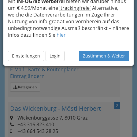
Mit
INFOGraz Werbefrei
bieten wir darüber hinaus
um € 4,99/Monat eine
'trackingfreie'
Alternative,
Bezirksauswahl
welche die Datenverarbeitungen im Zuge Ihrer
Alle Bezirke
Nutzung von info-graz.at von vornherein auf das
unbedingt notwendige Ausmaß beschränkt – nähere
1
Infos dazu finden Sie
hier
USZ-Restaurant
Max-Mell-Allee 11, 8010 Graz
+43 316 321 474
Einstellungen
Login
Zustimmen & Weiter
+43 316 712 710
E-Mail
Karte & Routenplaner
Eintrag ändern
Kategorien
2
Das Wickenburg - Möstl Herbert
Wickenburggasse 7, 8010 Graz
+43 316 823 410
+43 664 543 28 25