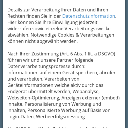
noch der Bauch leer wird. Der
horror vacui
hat
Details zur Verarbeitung Ihrer Daten und Ihren
viele Gesichter...
Rechten finden Sie in der
Datenschutzinformation
.
Dagegen ist ein
Hier können Sie Ihre Einwilligung jederzeit
Kraut gewachsen:
widerrufen sowie einzelne Verarbeitungszwecke
die Beiseln, Cafés
abwählen. Notwendige Cookies & Verarbeitungen
und Gaststuben rund
können nicht abgewählt werden.
um die Unis und
Fachhochschulen.
Nach Ihrer Zustimmung (Art. 6 Abs. 1 lit. a DSGVO)
Graz ist mit ca. 40.000 Studenten und vier
führen wir und unsere Partner folgende
Universitäten, drei Konservatorien, zwei
Datenverarbeitungsprozesse durch:
Hochschulen und zwei Fachhochschulen nach
Informationen auf einem Gerät speichern, abrufen
Wien der zweitgrößte Universitätsstandort
und verarbeiten, Verarbeiten von
Österreichs. Der Anteil der Studierenden in der
Geräteinformationen welche aktiv durch das
Bevölkerung ist hoch und umfasst etwa jeden
Endgerät übermittelt werden, Webanalyse,
siebten Einwohner. ©
WikipediA
Webseiten-Optimierung, Anzeigen externer (embed)
Damit ist Graz sicher die Stadt mit den meisten
Inhalte, Personalisierung von Werbung und
Studenten je Einwohner. Das merkt man ja auch,
Inhalten, Personalisierte Werbung auf Basis von
am meisten, wenn Ferien sind. Tote Hose in den
Login-Daten, Werbeerfolgsmessung
Lokalen, aber der Verkehr ist flüssiger.