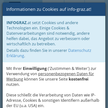
Toggle navi
Suche
Login
Menü
Informationen zu Cookies auf info-graz.at!
Home
Branchen
Gastronomie - regional und international
INFOGRAZ
.at setzt Cookies und andere
Nachtleben
Studentenlokale
Technologien ein. Einige Cookies &
Datenverarbeitungen sind notwendig, andere
Nav
Studentenlokale
helfen dabei, das Angebot zu verbessern oder
wirtschaftlich zu betreiben.
Die Universität
Details dazu finden Sie in unserer
Datenschutz
Erklärung
.
bringt alle
Fähigkeiten,
Mit Ihrer
Einwilligung
('Zustimmen & Weiter') zur
einschließlich
Verwendung von
personenbezogenen Daten für
der Unfähigkeit,
Werbung
können Sie unsere Seite
kostenfrei
hervor.
Anton Tschechow
nutzen.
Anatomie, römisches Recht, Quantenmechanik,
Diese schließt die Verarbeitung von Daten wie IP-
Probleme der intensionalen Logik und
Adresse, Cookies & sonstigen Identifiern außerhalb
Thermodynamik verlieren doch etwas an
der EU (u.a. USA) ein.
Gewicht, wenn neben dem Geldbörsel auch