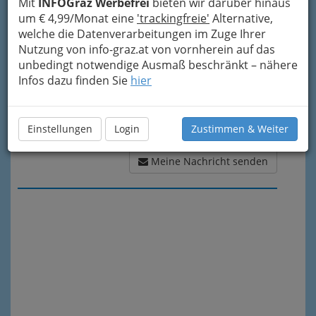
Mit
INFOGraz Werbefrei
bieten wir darüber hinaus
um € 4,99/Monat eine
'trackingfreie'
Alternative,
welche die Datenverarbeitungen im Zuge Ihrer
Nutzung von info-graz.at von vornherein auf das
unbedingt notwendige Ausmaß beschränkt – nähere
Infos dazu finden Sie
hier
Einstellungen
Login
Zustimmen & Weiter
Meine Nachricht senden