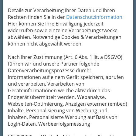
Kontaktaufnahme
Details zur Verarbeitung Ihrer Daten und Ihren
Um die Info-Graz Firmen
vor Spam-Mails zu
Rechten finden Sie in der
Datenschutzinformation
.
bewahren
, verwenden wir an dieser Stelle zur
Hier können Sie Ihre Einwilligung jederzeit
Übermittlung Ihrer Nachricht ein sicheres
widerrufen sowie einzelne Verarbeitungszwecke
Formular. Ihre Nachricht wird nach dem
abwählen. Notwendige Cookies & Verarbeitungen
Absenden umgehend per Mail an das
können nicht abgewählt werden.
Unternehmen Grazer Eistanz-Sportclub
weitergeleitet.
Nach Ihrer Zustimmung (Art. 6 Abs. 1 lit. a DSGVO)
führen wir und unsere Partner folgende
Mein Name
Datenverarbeitungsprozesse durch:
Informationen auf einem Gerät speichern, abrufen
und verarbeiten, Verarbeiten von
Meine Email Adresse
Geräteinformationen welche aktiv durch das
Endgerät übermittelt werden, Webanalyse,
Webseiten-Optimierung, Anzeigen externer (embed)
Inhalte, Personalisierung von Werbung und
Mein Betreff
Inhalten, Personalisierte Werbung auf Basis von
Login-Daten, Werbeerfolgsmessung
Meine Nachricht