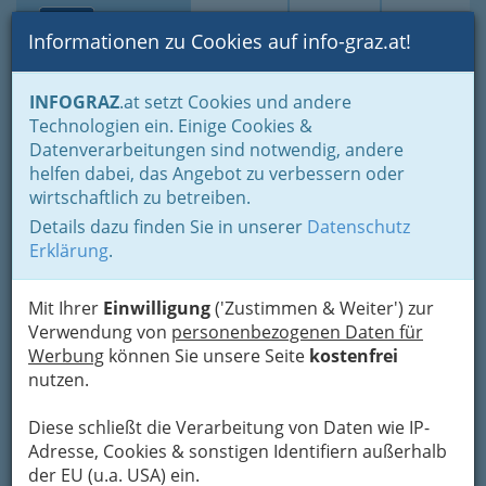
Toggle navi
Suche
Login
Menü
Informationen zu Cookies auf info-graz.at!
Home
Branchen
Freizeit & Sport
Sport
Sportvereine
INFOGRAZ
.at setzt Cookies und andere
Tanzen
Technologien ein. Einige Cookies &
Grazer Eistanz-Sportclub
Datenverarbeitungen sind notwendig, andere
Nav
helfen dabei, das Angebot zu verbessern oder
Glacisstraße 21, 8010 Graz
wirtschaftlich zu betreiben.
+43 664 353 97 23
Details dazu finden Sie in unserer
Datenschutz
Erklärung
.
Mit Ihrer
Einwilligung
('Zustimmen & Weiter') zur
Ansprechperson: Matthias Jörgler
Verwendung von
personenbezogenen Daten für
Karte
Werbung
können Sie unsere Seite
kostenfrei
nutzen.
Adresse mit Google Maps anschauen
Diese schließt die Verarbeitung von Daten wie IP-
Adresse, Cookies & sonstigen Identifiern außerhalb
der EU (u.a. USA) ein.