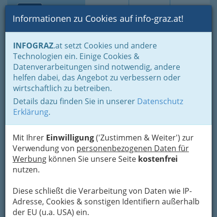
Toggle navi
Suche
Login
Menü
Informationen zu Cookies auf info-graz.at!
Home
Branchen
Freizeit & Sport
Lebensart
INFOGRAZ
.at setzt Cookies und andere
Tätowieren & Piercen
Technologien ein. Einige Cookies &
TOM´S TATTOOWORLD -
Datenverarbeitungen sind notwendig, andere
helfen dabei, das Angebot zu verbessern oder
THINK INK
wirtschaftlich zu betreiben.
Details dazu finden Sie in unserer
Datenschutz
Hauptstraße 30, 8071 Hausmannstätten
Erklärung
.
+43 664 300 11 89
Mit Ihrer
Einwilligung
('Zustimmen & Weiter') zur
Verwendung von
personenbezogenen Daten für
homepage:
Werbung
können Sie unsere Seite
kostenfrei
www
.americanroadhouse.at/tomstattooworld
nutzen.
Diese schließt die Verarbeitung von Daten wie IP-
Adresse, Cookies & sonstigen Identifiern außerhalb
Karte
der EU (u.a. USA) ein.