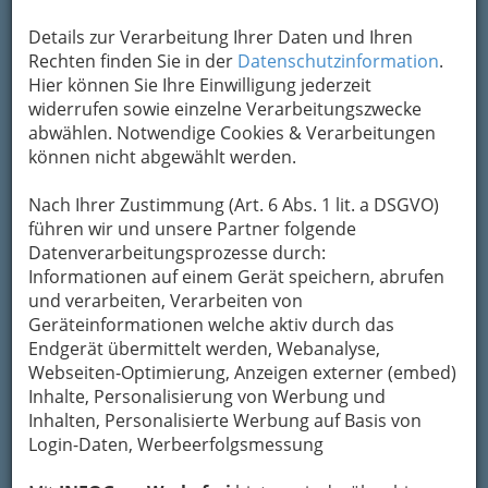
Karte anzeigen
Details zur Verarbeitung Ihrer Daten und Ihren
Rechten finden Sie in der
Datenschutzinformation
.
Kontaktaufnahme
Hier können Sie Ihre Einwilligung jederzeit
widerrufen sowie einzelne Verarbeitungszwecke
Um die Info-Graz Firmen
vor Spam-Mails zu
abwählen. Notwendige Cookies & Verarbeitungen
bewahren
, verwenden wir an dieser Stelle zur
können nicht abgewählt werden.
Übermittlung Ihrer Nachricht ein sicheres
Formular. Ihre Nachricht wird nach dem
Nach Ihrer Zustimmung (Art. 6 Abs. 1 lit. a DSGVO)
Absenden umgehend per Mail an das
führen wir und unsere Partner folgende
Unternehmen TOM´S TATTOOWORLD - THINK
Datenverarbeitungsprozesse durch:
INK weitergeleitet.
Informationen auf einem Gerät speichern, abrufen
Mein Name
und verarbeiten, Verarbeiten von
Geräteinformationen welche aktiv durch das
Endgerät übermittelt werden, Webanalyse,
Webseiten-Optimierung, Anzeigen externer (embed)
Meine Email Adresse
Inhalte, Personalisierung von Werbung und
Inhalten, Personalisierte Werbung auf Basis von
Login-Daten, Werbeerfolgsmessung
Mein Betreff