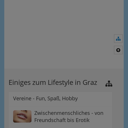
Nav
Nac
Einiges zum Lifestyle in Graz
Vereine - Fun, Spaß, Hobby
Zwischenmenschliches - von
Freundschaft bis Erotik