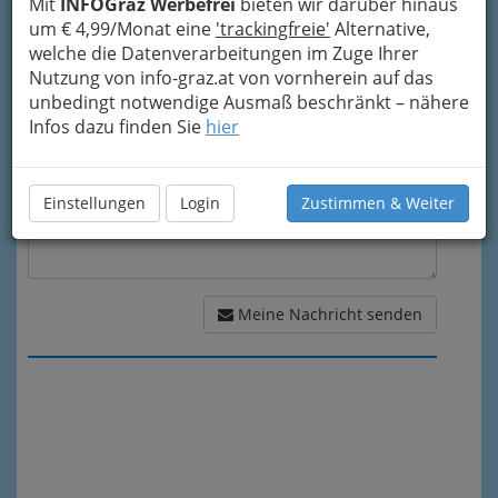
Mit
INFOGraz Werbefrei
bieten wir darüber hinaus
um € 4,99/Monat eine
'trackingfreie'
Alternative,
Meine Nachricht
welche die Datenverarbeitungen im Zuge Ihrer
Nutzung von info-graz.at von vornherein auf das
unbedingt notwendige Ausmaß beschränkt – nähere
Infos dazu finden Sie
hier
Einstellungen
Login
Zustimmen & Weiter
Meine Nachricht senden