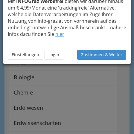
Mit
INFOGraz Werbefrei
bieten wir darüber hinaus
um € 4,99/Monat eine
'trackingfreie'
Alternative,
Installationstechnik in Graz
welche die Datenverarbeitungen im Zuge Ihrer
und Graz Umgebung
Nutzung von info-graz.at von vornherein auf das
unbedingt notwendige Ausmaß beschränkt – nähere
Bauphysiker und Bauphysikerin
Infos dazu finden Sie
hier
Bautechnik
Einstellungen
Login
Zustimmen & Weiter
Bergwesen
Biologie
Chemie
Erdölwesen
Erdwissenschaften