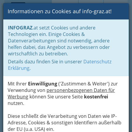
Toggle navi
Suche
Login
Menü
Informationen zu Cookies auf info-graz.at!
Home
Branchen
Gewerbe, Handwerk, Banken
INFOGRAZ
.at setzt Cookies und andere
Information und Consulting
Technische Büros - Ingenieurbüros
Technologien ein. Einige Cookies &
Christian Zagler
Datenverarbeitungen sind notwendig, andere
Nav
helfen dabei, das Angebot zu verbessern oder
Wacholderweg 6, 8042 Graz-St.Peter
wirtschaftlich zu betreiben.
Details dazu finden Sie in unserer
Datenschutz
Erklärung
.
Karte
Mit Ihrer
Einwilligung
('Zustimmen & Weiter') zur
Verwendung von
personenbezogenen Daten für
Werbung
können Sie unsere Seite
kostenfrei
Adresse mit Google Maps anschauen
nutzen.
Diese schließt die Verarbeitung von Daten wie IP-
Adresse, Cookies & sonstigen Identifiern außerhalb
der EU (u.a. USA) ein.