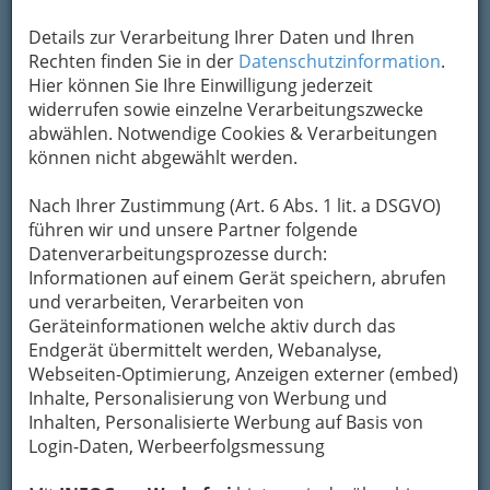
Kontaktaufnahme
Details zur Verarbeitung Ihrer Daten und Ihren
Rechten finden Sie in der
Datenschutzinformation
.
Um die Info-Graz Firmen
vor Spam-Mails zu
Hier können Sie Ihre Einwilligung jederzeit
bewahren
, verwenden wir an dieser Stelle zur
widerrufen sowie einzelne Verarbeitungszwecke
Übermittlung Ihrer Nachricht ein sicheres
abwählen. Notwendige Cookies & Verarbeitungen
Formular. Ihre Nachricht wird nach dem
können nicht abgewählt werden.
Absenden umgehend per Mail an das
Unternehmen Tourismus Informationsbüro
Nach Ihrer Zustimmung (Art. 6 Abs. 1 lit. a DSGVO)
Tauplitz weitergeleitet.
führen wir und unsere Partner folgende
Mein Name
Datenverarbeitungsprozesse durch:
Informationen auf einem Gerät speichern, abrufen
und verarbeiten, Verarbeiten von
Meine Email Adresse
Geräteinformationen welche aktiv durch das
Endgerät übermittelt werden, Webanalyse,
Webseiten-Optimierung, Anzeigen externer (embed)
Inhalte, Personalisierung von Werbung und
Mein Betreff
Inhalten, Personalisierte Werbung auf Basis von
Login-Daten, Werbeerfolgsmessung