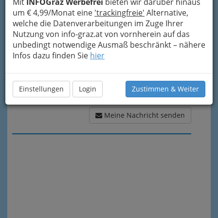
Meine Nachricht
Mit
INFOGraz Werbefrei
bieten wir darüber hinaus
um € 4,99/Monat eine
'trackingfreie'
Alternative,
welche die Datenverarbeitungen im Zuge Ihrer
Nutzung von info-graz.at von vornherein auf das
unbedingt notwendige Ausmaß beschränkt – nähere
Infos dazu finden Sie
hier
Einstellungen
Login
Zustimmen & Weiter
Meine Nachricht senden