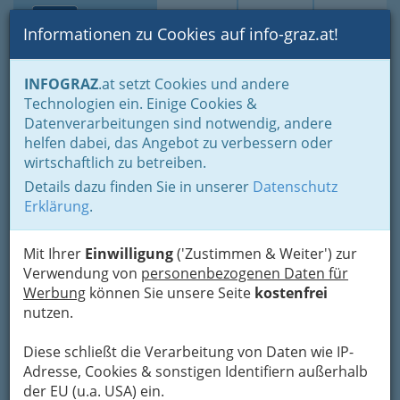
Toggle navi
Suche
Login
Menü
Informationen zu Cookies auf info-graz.at!
Home
Lifestyle
Hoamat - Steiermark - unsere Heimat
INFOGRAZ
.at setzt Cookies und andere
Freizeit in der Steiermark
Tourismusbüros in der Steiermark
Technologien ein. Einige Cookies &
Tourismus
Datenverarbeitungen sind notwendig, andere
Nav
helfen dabei, das Angebot zu verbessern oder
Informationsbüro Tauplitz
wirtschaftlich zu betreiben.
Details dazu finden Sie in unserer
Datenschutz
Tauplitz 70, 8982 Tauplitz
Erklärung
.
+43 3688 2446
Mit Ihrer
Einwilligung
('Zustimmen & Weiter') zur
Verwendung von
personenbezogenen Daten für
Werbung
können Sie unsere Seite
kostenfrei
Karte
nutzen.
Adresse mit Google Maps anschauen
Diese schließt die Verarbeitung von Daten wie IP-
Adresse, Cookies & sonstigen Identifiern außerhalb
der EU (u.a. USA) ein.