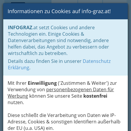
Toggle navi
Suche
Login
Menü
Informationen zu Cookies auf info-graz.at!
Home
Branchen
Freizeit & Sport
Sport
Sportvereine
INFOGRAZ
.at setzt Cookies und andere
Turnen - Gymnastik
Technologien ein. Einige Cookies &
Datenverarbeitungen sind notwendig, andere
Turnen - Gymnastik
helfen dabei, das Angebot zu verbessern oder
wirtschaftlich zu betreiben.
Details dazu finden Sie in unserer
Datenschutz
Bezirksauswahl
Erklärung
.
Alle Bezirke
Mit Ihrer
Einwilligung
('Zustimmen & Weiter') zur
Verwendung von
personenbezogenen Daten für
1
Trampolin und Freestyle Club
Werbung
können Sie unsere Seite
kostenfrei
Graz
nutzen.
Herrandgasse 16, 8010 Graz
Diese schließt die Verarbeitung von Daten wie IP-
Webseite
E-Mail
Karte & Routenplaner
Adresse, Cookies & sonstigen Identifiern außerhalb
Eintrag ändern
der EU (u.a. USA) ein.