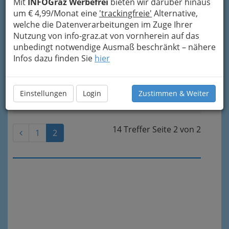
Mit
INFOGraz Werbefrei
bieten wir darüber hinaus
um € 4,99/Monat eine
'trackingfreie'
Alternative,
4
USA Graz - Union Sport Aktiv Graz
welche die Datenverarbeitungen im Zuge Ihrer
Nutzung von info-graz.at von vornherein auf das
Gaußgasse 3, 8010 Graz
unbedingt notwendige Ausmaß beschränkt – nähere
+43 664 543 33 99
Infos dazu finden Sie
hier
E-Mail
Karte & Routenplaner
Eintrag ändern
Einstellungen
Login
Zustimmen & Weiter
Kategorien
14 Treffer
Seite
2
von
2
1
2