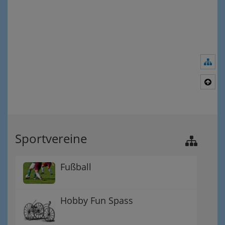
Nav
Nac
Sportvereine
Fußball
Hobby Fun Spass