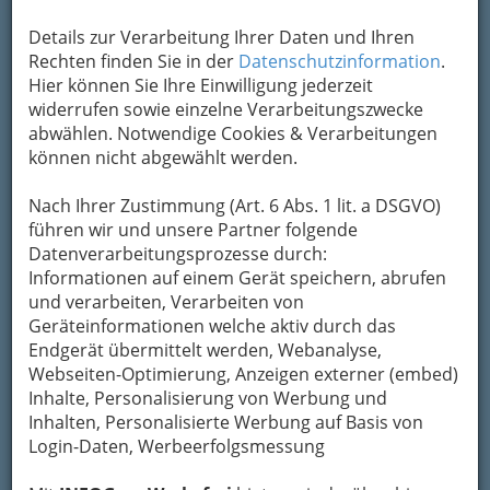
Kategorien
Details zur Verarbeitung Ihrer Daten und Ihren
Rechten finden Sie in der
Datenschutzinformation
.
Hier können Sie Ihre Einwilligung jederzeit
2
Turn- und Sportunion
widerrufen sowie einzelne Verarbeitungszwecke
abwählen. Notwendige Cookies & Verarbeitungen
Hasnerplatz 12, 8010 Graz
können nicht abgewählt werden.
+43 316 671 364
Karte & Routenplaner
Eintrag ändern
Nach Ihrer Zustimmung (Art. 6 Abs. 1 lit. a DSGVO)
führen wir und unsere Partner folgende
Kategorien
Datenverarbeitungsprozesse durch:
Informationen auf einem Gerät speichern, abrufen
3
und verarbeiten, Verarbeiten von
Verein Grazer Turnerschaft
Geräteinformationen welche aktiv durch das
Münzgrabenstraße 160, 8010 Graz
Endgerät übermittelt werden, Webanalyse,
+43 316 471 451
Webseiten-Optimierung, Anzeigen externer (embed)
Inhalte, Personalisierung von Werbung und
Webseite
E-Mail
Karte & Routenplaner
Inhalten, Personalisierte Werbung auf Basis von
Eintrag ändern
Login-Daten, Werbeerfolgsmessung
Kategorien