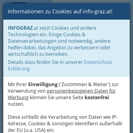
Toggle navi
Suche
Login
Menü
Informationen zu Cookies auf info-graz.at!
Home
Branchen
Freizeit & Sport
Sport
Sportvereine
INFOGRAZ
.at setzt Cookies und andere
Turnen - Gymnastik
Technologien ein. Einige Cookies &
ATG Graz Sektion
Datenverarbeitungen sind notwendig, andere
helfen dabei, das Angebot zu verbessern oder
Kraftdreikampf
wirtschaftlich zu betreiben.
Details dazu finden Sie in unserer
Datenschutz
Kreuzgasse 21, 8010 Graz
Erklärung
.
Mit Ihrer
Einwilligung
('Zustimmen & Weiter') zur
Verwendung von
personenbezogenen Daten für
Karte
Werbung
können Sie unsere Seite
kostenfrei
nutzen.
Adresse mit Google Maps anschauen
Diese schließt die Verarbeitung von Daten wie IP-
Adresse, Cookies & sonstigen Identifiern außerhalb
der EU (u.a. USA) ein.