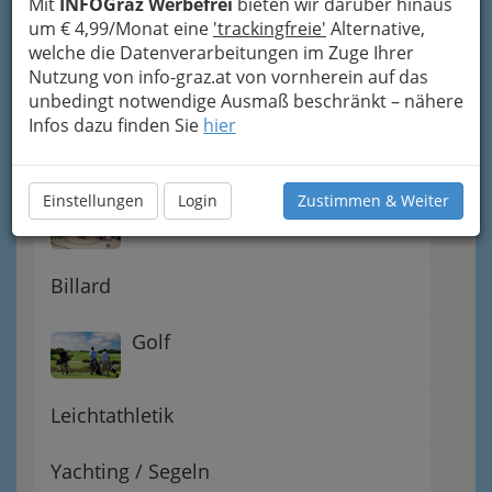
Mit
INFOGraz Werbefrei
bieten wir darüber hinaus
um € 4,99/Monat eine
'trackingfreie'
Alternative,
welche die Datenverarbeitungen im Zuge Ihrer
Hobby Fun Spass
Nutzung von info-graz.at von vornherein auf das
unbedingt notwendige Ausmaß beschränkt – nähere
Infos dazu finden Sie
hier
Reitvereine
Einstellungen
Login
Zustimmen & Weiter
Basketball
Billard
Golf
Leichtathletik
Yachting / Segeln