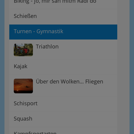
Biking - jo, mir san mitm Radl do
Schießen
Turnen - Gymnastik
Triathlon
Kajak
Über den Wolken… Fliegen
Schisport
Squash
Kampfsportarten