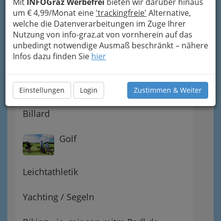
Mit
INFOGraz Werbefrei
bieten wir darüber hinaus
um € 4,99/Monat eine
'trackingfreie'
Alternative,
Hobby Fun Spass
welche die Datenverarbeitungen im Zuge Ihrer
Nutzung von info-graz.at von vornherein auf das
unbedingt notwendige Ausmaß beschränkt – nähere
Reitvereine
Infos dazu finden Sie
hier
Basketball
Einstellungen
Login
Zustimmen & Weiter
Billard
Golf
Leichtathletik
Yachting / Segeln