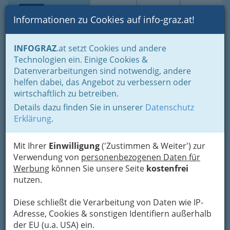
Toggle navi
Suche
Login
Menü
Informationen zu Cookies auf info-graz.at!
Home
Branchen
Freizeit & Sport
Sport
Sportvereine
INFOGRAZ
.at setzt Cookies und andere
Turnen - Gymnastik
Technologien ein. Einige Cookies &
ATUS Graz-Frauenturnen
Datenverarbeitungen sind notwendig, andere
Nav
helfen dabei, das Angebot zu verbessern oder
Prokesch-Osten-Gasse 24, 8020 Graz
wirtschaftlich zu betreiben.
Details dazu finden Sie in unserer
Datenschutz
Erklärung
.
Karte
Mit Ihrer
Einwilligung
('Zustimmen & Weiter') zur
Verwendung von
personenbezogenen Daten für
Werbung
können Sie unsere Seite
kostenfrei
Adresse mit Google Maps anschauen
nutzen.
Diese schließt die Verarbeitung von Daten wie IP-
Adresse, Cookies & sonstigen Identifiern außerhalb
der EU (u.a. USA) ein.