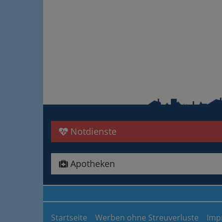
Notdienste
Apotheken
Startseite
Werben ohne Streuverluste
Imp