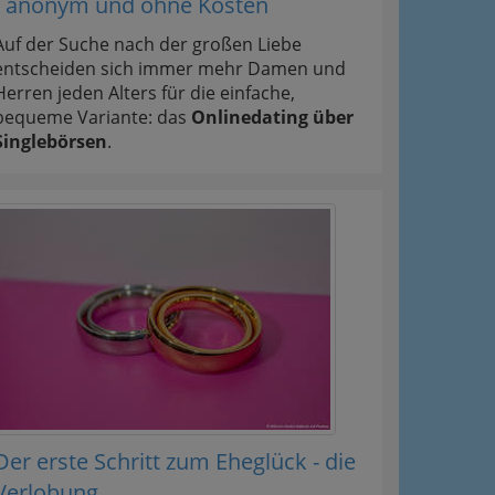
- anonym und ohne Kosten
Auf der Suche nach der großen Liebe
entscheiden sich immer mehr Damen und
Herren jeden Alters für die einfache,
bequeme Variante: das
Onlinedating über
Singlebörsen
.
Der erste Schritt zum Eheglück - die
Verlobung