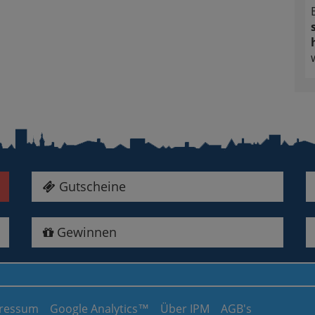
Gutscheine
Gewinnen
ressum
Google Analytics™
Über IPM
AGB's