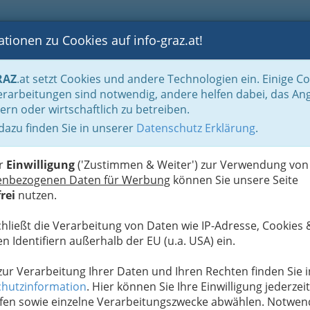
tionen zu Cookies auf info-graz.at!
B
F
G
B
GEN
LOGS
OTOS
ASTRONOMIE
RANCHEN
RAZ
.at setzt Cookies und andere Technologien ein. Einige C
Freizeit in der Steiermark
Übernachten in der Steiermark
rarbeitungen sind notwendig, andere helfen dabei, das An
ern oder wirtschaftlich zu betreiben.
s Schulter
 dazu finden Sie in unserer
Datenschutz Erklärung
.
H
er
Einwilligung
('Zustimmen & Weiter') zur Verwendung von
enbezogenen Daten für Werbung
können Sie unsere Seite
rei
nutzen.
chließt die Verarbeitung von Daten wie IP-Adresse, Cookies 
n Identifiern außerhalb der EU (u.a. USA) ein.
 zur Verarbeitung Ihrer Daten und Ihren Rechten finden Sie i
hutzinformation
. Hier können Sie Ihre Einwilligung jederzeit
fen sowie einzelne Verarbeitungszwecke abwählen. Notwen