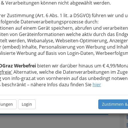
 & Verarbeitungen können nicht abgewählt werden.
u bewahren
, verwenden wir an dieser Stelle zur
rer Zustimmung (Art. 6 Abs. 1 lit. a DSGVO) führen wir und 
Formular. Ihre Nachricht wird nach dem Absenden
T
 folgende Datenverarbeitungsprozesse durch:
enschank & Gästehaus Schulter weitergeleitet.
tionen auf einem Gerät speichern, abrufen und verarbeiten
iten von Geräteinformationen welche aktiv durch das Endg
N
Meine Nachricht
telt werden, Webanalyse, Webseiten-Optimierung, Anzeige
r (embed) Inhalte, Personalisierung von Werbung und Inhal
lisierte Werbung auf Basis von Login-Daten, Werbeerfolg
OGraz Werbefrei
bieten wir darüber hinaus um € 4,99/Mona
gfreie'
Alternative, welche die Datenverarbeitungen im Zuge
 von info-graz.at von vornherein auf das unbedingt notwen
beschränkt – nähere Infos dazu finden Sie
hier
Meine Nachricht senden
llungen
Login
Zustimmen &