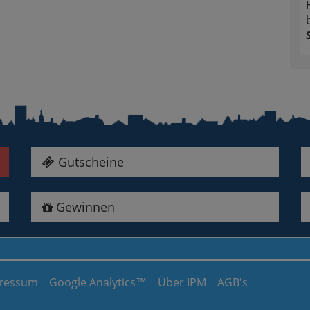
Gutscheine
Gewinnen
ressum
Google Analytics™
Über IPM
AGB's