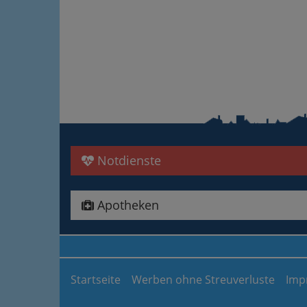
Notdienste
Apotheken
Startseite
Werben ohne Streuverluste
Imp