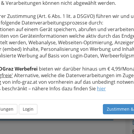
 & Verarbeitungen können nicht abgewählt werden.
u bewahren
, verwenden wir an dieser Stelle zur
rer Zustimmung (Art. 6 Abs. 1 lit. a DSGVO) führen wir und 
Formular. Ihre Nachricht wird nach dem Absenden
T
 folgende Datenverarbeitungsprozesse durch:
of weitergeleitet.
tionen auf einem Gerät speichern, abrufen und verarbeiten
iten von Geräteinformationen welche aktiv durch das Endg
N
Meine Nachricht
telt werden, Webanalyse, Webseiten-Optimierung, Anzeige
r (embed) Inhalte, Personalisierung von Werbung und Inhal
lisierte Werbung auf Basis von Login-Daten, Werbeerfolg
OGraz Werbefrei
bieten wir darüber hinaus um € 4,99/Mona
gfreie'
Alternative, welche die Datenverarbeitungen im Zuge
 von info-graz.at von vornherein auf das unbedingt notwen
beschränkt – nähere Infos dazu finden Sie
hier
Meine Nachricht senden
llungen
Login
Zustimmen &