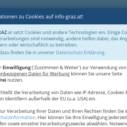
tionen zu Cookies auf info-graz.at!
B
F
G
B
GEN
LOGS
OTOS
ASTRONOMIE
RANCHEN
RAZ
.at setzt Cookies und andere Technologien ein. Einige C
Freizeit in der Steiermark
Übernachten in der Steiermark
rarbeitungen sind notwendig, andere helfen dabei, das An
ern oder wirtschaftlich zu betreiben.
 dazu finden Sie in unserer
Datenschutz Erklärung
.
H
er
Einwilligung
('Zustimmen & Weiter') zur Verwendung von
enbezogenen Daten für Werbung
können Sie unsere Seite
rei
nutzen.
chließt die Verarbeitung von Daten wie IP-Adresse, Cookies 
n Identifiern außerhalb der EU (u.a. USA) ein.
 zur Verarbeitung Ihrer Daten und Ihren Rechten finden Sie i
hutzinformation
. Hier können Sie Ihre Einwilligung jederzeit
fen sowie einzelne Verarbeitungszwecke abwählen. Notwen