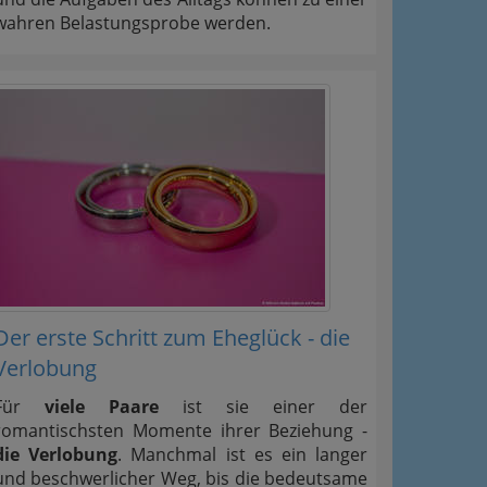
wahren Belastungsprobe werden.
Der erste Schritt zum Eheglück - die
Verlobung
Für
viele Paare
ist sie einer der
romantischsten Momente ihrer Beziehung -
die Verlobung
. Manchmal ist es ein langer
und beschwerlicher Weg, bis die bedeutsame