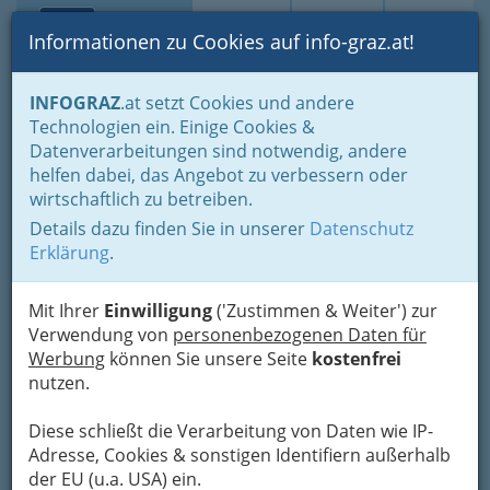
Toggle navi
Suche
Login
Menü
Informationen zu Cookies auf info-graz.at!
Home
Lifestyle
Hoamat - Steiermark - unsere Heimat
INFOGRAZ
.at setzt Cookies und andere
Freizeit in der Steiermark
Übernachten in der Steiermark
Technologien ein. Einige Cookies &
Familie Altenburger
Datenverarbeitungen sind notwendig, andere
Nav
helfen dabei, das Angebot zu verbessern oder
Trautmannsdorf 151, 8343 Trautmannsdorf
wirtschaftlich zu betreiben.
+43 3159 2528
Details dazu finden Sie in unserer
Datenschutz
+43 3159 2528
Erklärung
.
+43 664 1255 278
Mit Ihrer
Einwilligung
('Zustimmen & Weiter') zur
Verwendung von
personenbezogenen Daten für
Werbung
können Sie unsere Seite
kostenfrei
Karte
nutzen.
Diese schließt die Verarbeitung von Daten wie IP-
Adresse mit Google Maps anschauen
Adresse, Cookies & sonstigen Identifiern außerhalb
der EU (u.a. USA) ein.