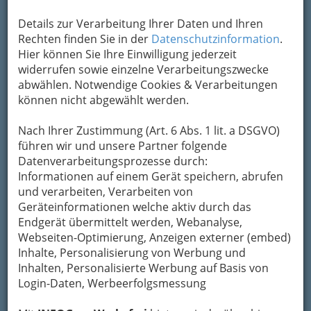
Kontaktaufnahme
Details zur Verarbeitung Ihrer Daten und Ihren
Rechten finden Sie in der
Datenschutzinformation
.
Um die Info-Graz Firmen
vor Spam-Mails zu
Hier können Sie Ihre Einwilligung jederzeit
bewahren
, verwenden wir an dieser Stelle zur
widerrufen sowie einzelne Verarbeitungszwecke
Übermittlung Ihrer Nachricht ein sicheres
abwählen. Notwendige Cookies & Verarbeitungen
Formular. Ihre Nachricht wird nach dem
können nicht abgewählt werden.
Absenden umgehend per Mail an das
Unternehmen Familie Altenburger
Nach Ihrer Zustimmung (Art. 6 Abs. 1 lit. a DSGVO)
weitergeleitet.
führen wir und unsere Partner folgende
Datenverarbeitungsprozesse durch:
Mein Name
Informationen auf einem Gerät speichern, abrufen
und verarbeiten, Verarbeiten von
Geräteinformationen welche aktiv durch das
Meine Email Adresse
Endgerät übermittelt werden, Webanalyse,
Webseiten-Optimierung, Anzeigen externer (embed)
Inhalte, Personalisierung von Werbung und
Inhalten, Personalisierte Werbung auf Basis von
Mein Betreff
Login-Daten, Werbeerfolgsmessung