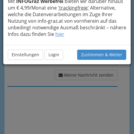
Mit
INFOGraz Werbefrei
bieten wir darüber hinaus
Meine Nachricht
um € 4,99/Monat eine
'trackingfreie'
Alternative,
welche die Datenverarbeitungen im Zuge Ihrer
Nutzung von info-graz.at von vornherein auf das
unbedingt notwendige Ausmaß beschränkt – nähere
Infos dazu finden Sie
hier
Einstellungen
Login
Zustimmen & Weiter
Meine Nachricht senden