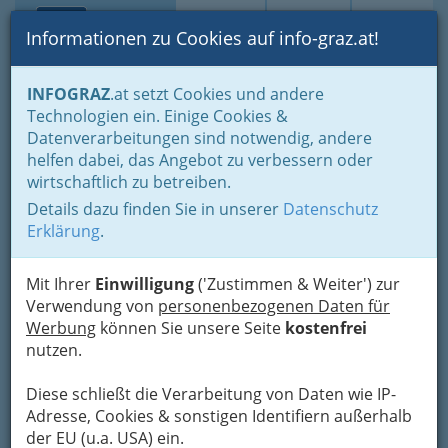
Toggle navi
Suche
Login
Menü
Informationen zu Cookies auf info-graz.at!
Home
Lifestyle
Hoamat - Steiermark - unsere Heimat
INFOGRAZ
.at setzt Cookies und andere
Freizeit in der Steiermark
Übernachten in der Steiermark
Technologien ein. Einige Cookies &
Ferienhaus Stöflin
Datenverarbeitungen sind notwendig, andere
Nav
helfen dabei, das Angebot zu verbessern oder
Sundance Chalet Resort 310, 8864
wirtschaftlich zu betreiben.
Turracherhöhe
Details dazu finden Sie in unserer
Datenschutz
+43 699 1041 2614
Erklärung
.
Mit Ihrer
Einwilligung
('Zustimmen & Weiter') zur
Verwendung von
personenbezogenen Daten für
Karte
Werbung
können Sie unsere Seite
kostenfrei
nutzen.
Adresse mit Google Maps anschauen
Diese schließt die Verarbeitung von Daten wie IP-
Adresse, Cookies & sonstigen Identifiern außerhalb
der EU (u.a. USA) ein.