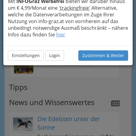
Mit
INFOGraz Werbefrei
bieten wir darüber hinaus
Freizeit im Winter
um € 4,99/Monat eine
'trackingfreie'
Alternative,
welche die Datenverarbeitungen im Zuge Ihrer
Übernachten in der
Nutzung von info-graz.at von vornherein auf das
Steiermark
unbedingt notwendige Ausmaß beschränkt – nähere
Infos dazu finden Sie
hier
Tourismusbüros in der
Steiermark
Einstellungen
Login
Zustimmen & Weiter
Urlaub am Bauernhof
Tipps
News und Wissenswertes
Die Edelsten unter der
Sonne