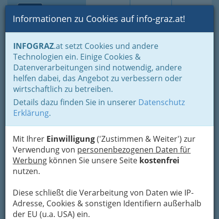
Toggle navi
Suche
Login
Menü
Informationen zu Cookies auf info-graz.at!
Home
Veranstaltungen
Kinder, Jugendliche & Familien
INFOGRAZ
.at setzt Cookies und andere
Kinder & Jugend - Kids & Tweens
Technologien ein. Einige Cookies &
Next Liberty
Datenverarbeitungen sind notwendig, andere
helfen dabei, das Angebot zu verbessern oder
Kaiser-Josef-Platz 10, 8010 Graz
wirtschaftlich zu betreiben.
+43 316 8008 - 1104
Details dazu finden Sie in unserer
Datenschutz
Erklärung
.
Mit Ihrer
Einwilligung
('Zustimmen & Weiter') zur
Seit 1995 beschreitet das Next Liberty als Kinder-
Verwendung von
personenbezogenen Daten für
und Jugendtheater seinen äußerst erfolgreichen
Werbung
können Sie unsere Seite
kostenfrei
Weg in der heimischen Theaterszene.
nutzen.
Natürlich steht dieses moderne Haus in der
neuen Thalia auch für verschiedenste Events zur
Diese schließt die Verarbeitung von Daten wie IP-
Verfügung.
Adresse, Cookies & sonstigen Identifiern außerhalb
der EU (u.a. USA) ein.