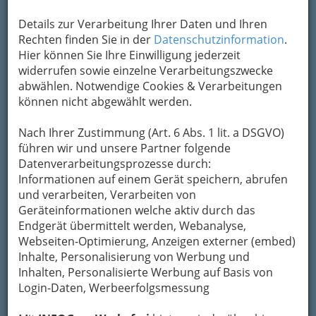
Karte
Details zur Verarbeitung Ihrer Daten und Ihren
Rechten finden Sie in der
Karte anzeigen
Datenschutzinformation
.
Hier können Sie Ihre Einwilligung jederzeit
Kontaktaufnahme
widerrufen sowie einzelne Verarbeitungszwecke
abwählen. Notwendige Cookies & Verarbeitungen
Um die Info-Graz Firmen
vor Spam-Mails zu
können nicht abgewählt werden.
bewahren
, verwenden wir an dieser Stelle zur
Übermittlung Ihrer Nachricht ein sicheres
Nach Ihrer Zustimmung (Art. 6 Abs. 1 lit. a DSGVO)
Formular. Ihre Nachricht wird nach dem
führen wir und unsere Partner folgende
Absenden umgehend per Mail an das
Datenverarbeitungsprozesse durch:
Unternehmen Next Liberty weitergeleitet.
Informationen auf einem Gerät speichern, abrufen
und verarbeiten, Verarbeiten von
Mein Name
Geräteinformationen welche aktiv durch das
Endgerät übermittelt werden, Webanalyse,
Webseiten-Optimierung, Anzeigen externer (embed)
Meine Email Adresse
Inhalte, Personalisierung von Werbung und
Inhalten, Personalisierte Werbung auf Basis von
Login-Daten, Werbeerfolgsmessung
Mein Betreff