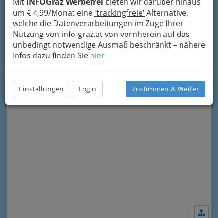
Kontakt
Mit
INFOGraz Werbefrei
bieten wir darüber hinaus
um € 4,99/Monat eine
'trackingfreie'
Alternative,
welche die Datenverarbeitungen im Zuge Ihrer
Mag. Birgit Kusterle
Nutzung von info-graz.at von vornherein auf das
+43 650 9133 123
unbedingt notwendige Ausmaß beschränkt – nähere
Infos dazu finden Sie
hier
Einstellungen
Login
Zustimmen & Weiter
Nav