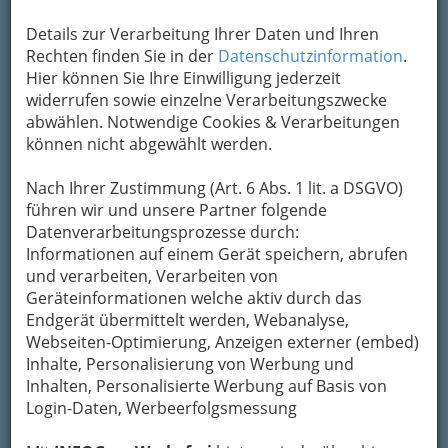
6 Einheiten - 150 Euro incl. Eintritt
Kursort: Bad zur Sonne
Details zur Verarbeitung Ihrer Daten und Ihren
Rechten finden Sie in der
Datenschutzinformation
.
Wann
Hier können Sie Ihre Einwilligung jederzeit
widerrufen sowie einzelne Verarbeitungszwecke
15.9.2026 10:00 - 10:30
abwählen. Notwendige Cookies & Verarbeitungen
22.9.2026 10:00 - 10:30
können nicht abgewählt werden.
29.9.2026 10:00 - 10:30
6.10.2026 10:00 - 10:30
Nach Ihrer Zustimmung (Art. 6 Abs. 1 lit. a DSGVO)
13.10.2026 10:00 - 10:30
führen wir und unsere Partner folgende
20.10.2026 10:00 - 10:30
Datenverarbeitungsprozesse durch:
Informationen auf einem Gerät speichern, abrufen
Ort
und verarbeiten, Verarbeiten von
Geräteinformationen welche aktiv durch das
Bad zur Sonne
Endgerät übermittelt werden, Webanalyse,
Feuerbachgasse 11 - 13, 8020 Graz
Webseiten-Optimierung, Anzeigen externer (embed)
Inhalte, Personalisierung von Werbung und
Inhalten, Personalisierte Werbung auf Basis von
Login-Daten, Werbeerfolgsmessung