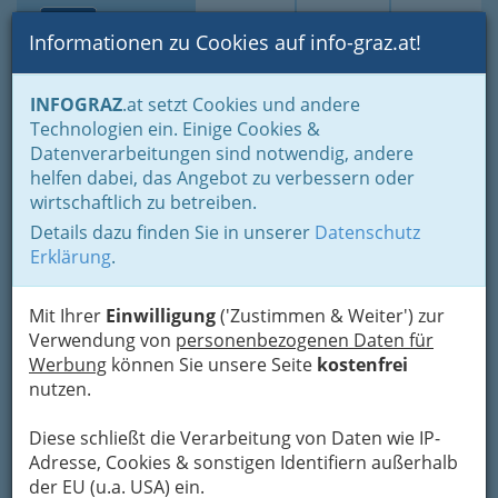
Toggle navi
Suche
Login
Menü
Informationen zu Cookies auf info-graz.at!
Home
Veranstaltungen
INFOGRAZ
.at setzt Cookies und andere
Technologien ein. Einige Cookies &
Datenverarbeitungen sind notwendig, andere
Babyschwimmen
helfen dabei, das Angebot zu verbessern oder
September/Oktober Bad zur
wirtschaftlich zu betreiben.
Sonne
Details dazu finden Sie in unserer
Datenschutz
Erklärung
.
15.09.2026 um 10:00 bis 10:30
Bad zur Sonne
Mit Ihrer
Einwilligung
('Zustimmen & Weiter') zur
Mag. Birgit Kusterle
Verwendung von
personenbezogenen Daten für
Kategorien
Werbung
können Sie unsere Seite
kostenfrei
nutzen.
September/Oktober
Diese schließt die Verarbeitung von Daten wie IP-
Dienstag, 10.00 - 10.30 Uhr
Adresse, Cookies & sonstigen Identifiern außerhalb
15.9., 22.9., 29.9., 6.10., 13.10. und 20.10.
der EU (u.a. USA) ein.