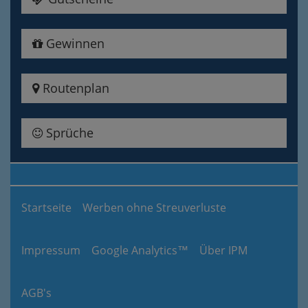
Gewinnen
Routenplan
Sprüche
Startseite
Werben ohne Streuverluste
Impressum
Google Analytics™
Über IPM
AGB's