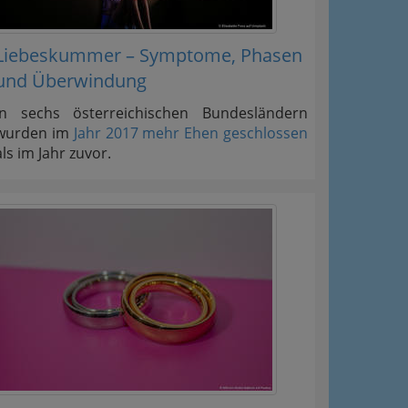
Liebeskummer – Symptome, Phasen
und Überwindung
In sechs österreichischen Bundesländern
wurden im
Jahr 2017 mehr Ehen geschlossen
als im Jahr zuvor.