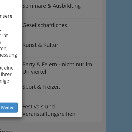
Seminare & Ausbildung
unsere
Gesellschaftliches
,
erät
n
Kunst & Kultur
ten,
smessung
Party & Feiern - nicht nur im
t eine
Univiertel
 Ihrer
dige
Sport & Freizeit
Festivals und
 Weiter
Veranstaltungsreihen
ipps