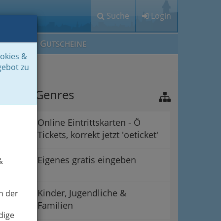
Suche
Login
M
G
EIN IG
UTSCHEINE
ookies &
gebot zu
nsere Genres
Online Eintrittskarten - Ö
Tickets, korrekt jetzt 'oeticket'
Eigenes gratis eingeben
&
Kinder, Jugendliche &
n der
Familien
dige