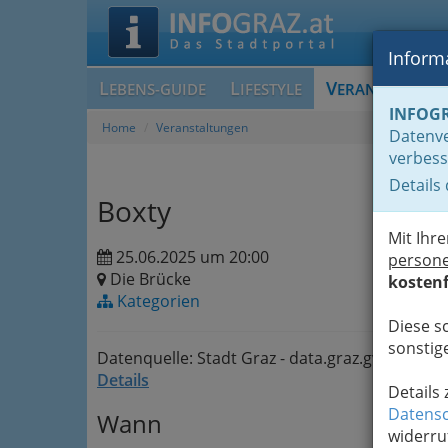
Informa
L
L
V
EBENS-GUIDE
IFESTYLE
ERANSTALTUN
INFOG
Home
Veranstaltungen
Datenve
verbess
Details
Boxty
Mit Ihr
25.06.2025 um 20:00
person
Die Brücke
kostenf
Kategorien
Diese s
sonstige
Datenquelle: Stadt Graz - data.graz.gv.at
Details
Details
Datensc
Wann
widerru