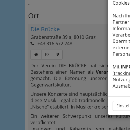
..
Cookies
Ort
Nach Ih
Partner
Die Brücke
Informa
Verarbe
Grabenstraße 39 a, 8010 Graz
übermit
+43 316 672 248
externe
Persona
Der Verein DIE BRÜCKE hat sich in den 
Mit
INF
Bestehens einen Namen als
Veranstaltung
'trackin
gemacht. Die Betonung unserer Programm
Nutzung
Gegenwartskultur.
Ausmaß 
Unsere Konzerte sind hauptsächlich der akust
diese Musik - egal ob traditionelle Volksmus
Einste
„Nische“ etabliert. In Musikerkreisen gelten w
Ein weiterer Schwerpunkt unseres kult
verpflichtet:
Lesungen und Kabaretts von etablier