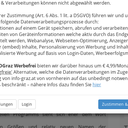
 & Verarbeitungen können nicht abgewählt werden.
rer Zustimmung (Art. 6 Abs. 1 lit. a DSGVO) führen wir und 
 folgende Datenverarbeitungsprozesse durch:
tionen auf einem Gerät speichern, abrufen und verarbeiten
iten von Geräteinformationen welche aktiv durch das Endg
telt werden, Webanalyse, Webseiten-Optimierung, Anzeige
r (embed) Inhalte, Personalisierung von Werbung und Inhal
lisierte Werbung auf Basis von Login-Daten, Werbeerfolg
mehr als 20 Jahren seines
OGraz Werbefrei
bieten wir darüber hinaus um € 4,99/Mona
sort ohne bauliche und gedankliche Grenzen
gfreie'
Alternative, welche die Datenverarbeitungen im Zuge
e liegt besonders auf der zeitgenössischen
 von info-graz.at von vornherein auf das unbedingt notwen
beschränkt – nähere Infos dazu finden Sie
hier
ischen Musik verschrieben. Mittlerweile hat sich
ik, neue Volxmusik, Folk oder Fusion – als unsere
llungen
Login
Zustimmen &
ir als Nummer Eins in Graz.
urellen Programms sieht sich eher dem Wort
T
ten Größen und relativ neuen Namen der