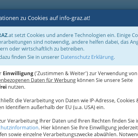
tionen zu Cookies auf info-graz.at!
B
F
G
B
GEN
LOGS
OTOS
ASTRONOMIE
RANCHEN
RAZ
.at setzt Cookies und andere Technologien ein. Einige C
rarbeitungen sind notwendig, andere helfen dabei, das An
ern oder wirtschaftlich zu betreiben.
 dazu finden Sie in unserer
Datenschutz Erklärung
.
U
er
Einwilligung
('Zustimmen & Weiter') zur Verwendung von
enbezogenen Daten für Werbung
können Sie unsere Seite
rei
nutzen.
chließt die Verarbeitung von Daten wie IP-Adresse, Cookies 
n Identifiern außerhalb der EU (u.a. USA) ein.
 zur Verarbeitung Ihrer Daten und Ihren Rechten finden Sie i
hutzinformation
. Hier können Sie Ihre Einwilligung jederzeit
fen sowie einzelne Verarbeitungszwecke abwählen. Notwen