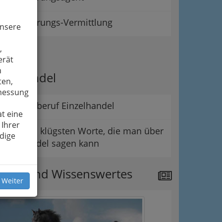
Versicherungs-Vermittlung
unsere
,
ipps
erät
n
er Handel
ten,
smessung
Der Lehrberuf Einzelhandel
t eine
 Ihrer
Die wohl klügsten Worte, die man über
dige
den Handel sagen kann
ews und Wissenswertes
 Weiter