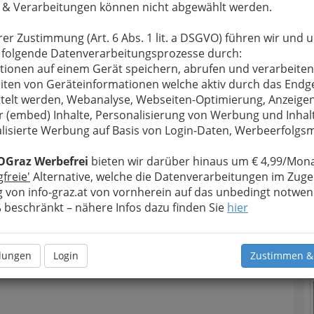
 & Verarbeitungen können nicht abgewählt werden.
rer Zustimmung (Art. 6 Abs. 1 lit. a DSGVO) führen wir und 
 folgende Datenverarbeitungsprozesse durch:
tionen auf einem Gerät speichern, abrufen und verarbeiten
T
iten von Geräteinformationen welche aktiv durch das Endg
telt werden, Webanalyse, Webseiten-Optimierung, Anzeige
D
r (embed) Inhalte, Personalisierung von Werbung und Inhal
lisierte Werbung auf Basis von Login-Daten, Werbeerfolg
OGraz Werbefrei
bieten wir darüber hinaus um € 4,99/Mona
gfreie'
Alternative, welche die Datenverarbeitungen im Zuge
 von info-graz.at von vornherein auf das unbedingt notwen
beschränkt – nähere Infos dazu finden Sie
hier
N
llungen
Login
Zustimmen &