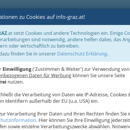
tionen zu Cookies auf info-graz.at!
B
F
G
B
GEN
LOGS
OTOS
ASTRONOMIE
RANCHEN
RAZ
.at setzt Cookies und andere Technologien ein. Einige C
Der Handel nach WKO-Gliederung
Versicherungsagent Graz und Umgebung - 
rarbeitungen sind notwendig, andere helfen dabei, das An
rtes Gewerbe
ern oder wirtschaftlich zu betreiben.
 dazu finden Sie in unserer
Datenschutz Erklärung
.
N
er
Einwilligung
('Zustimmen & Weiter') zur Verwendung von
enbezogenen Daten für Werbung
können Sie unsere Seite
rei
nutzen.
chließt die Verarbeitung von Daten wie IP-Adresse, Cookies 
n Identifiern außerhalb der EU (u.a. USA) ein.
 zur Verarbeitung Ihrer Daten und Ihren Rechten finden Sie i
hutzinformation
. Hier können Sie Ihre Einwilligung jederzeit
fen sowie einzelne Verarbeitungszwecke abwählen. Notwen