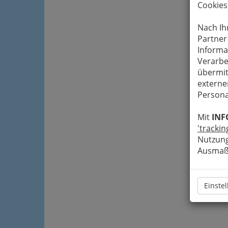
Cookies
Nach Ih
Partner
Informa
Verarbe
übermit
externe
Persona
Mit
INF
'trackin
Nutzung
Ausmaß 
Einste