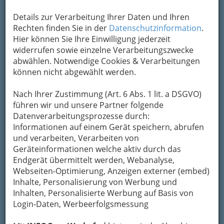
Und somit vereinen wir – angepasst an die
Statuten der Wirtschaft, jedoch versehen mit
Details zur Verarbeitung Ihrer Daten und Ihren
einem klar gemeinschaftsorientierten
Rechten finden Sie in der
Datenschutzinformation
.
Wertesystem – unsere Leistungen in einem
Hier können Sie Ihre Einwilligung jederzeit
unhierarchischen Kreativ-Arbeitscluster, in ein
widerrufen sowie einzelne Verarbeitungszwecke
zukunftsweisendes Unternehmensmodell, kurz:
abwählen. Notwendige Cookies & Verarbeitungen
Kontraproduktion."
können nicht abgewählt werden.
Karte
Nach Ihrer Zustimmung (Art. 6 Abs. 1 lit. a DSGVO)
führen wir und unsere Partner folgende
Datenverarbeitungsprozesse durch:
Adresse mit Google Maps anschauen
Informationen auf einem Gerät speichern, abrufen
und verarbeiten, Verarbeiten von
Geräteinformationen welche aktiv durch das
Kontaktaufnahme
Endgerät übermittelt werden, Webanalyse,
Webseiten-Optimierung, Anzeigen externer (embed)
Um die Info-Graz Firmen
vor Spam-Mails zu
Inhalte, Personalisierung von Werbung und
bewahren
, verwenden wir an dieser Stelle zur
Inhalten, Personalisierte Werbung auf Basis von
Übermittlung Ihrer Nachricht ein sicheres
Login-Daten, Werbeerfolgsmessung
Formular. Ihre Nachricht wird nach dem
Absenden umgehend per Mail an das