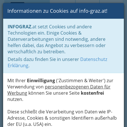
Toggle navi
Suche
Login
Menü
Informationen zu Cookies auf info-graz.at!
Home
Branchen
Dienstleistungen
Video- und Filmproduktion
INFOGRAZ
.at setzt Cookies und andere
Technologien ein. Einige Cookies &
Kontraproduktion Gruber &
Nav
Datenverarbeitungen sind notwendig, andere
Werschitz OG
helfen dabei, das Angebot zu verbessern oder
wirtschaftlich zu betreiben.
Puchstraße 17, 8020 Graz
Details dazu finden Sie in unserer
Datenschutz
+43 316 225 406
Erklärung
.
Mit Ihrer
Einwilligung
('Zustimmen & Weiter') zur
Die Grazer Kreativagentur nach Maß!
Verwendung von
personenbezogenen Daten für
Werbung
können Sie unsere Seite
kostenfrei
TEXT - DESIGN - FOTOGRAFIE -
nutzen.
VIDEOPRODUKTION - CGI-ANIMATION &
WEBPROGRAMMIERUNG:
Diese schließt die Verarbeitung von Daten wie IP-
Alles aus einer Hand. Was wir machen, das
Adresse, Cookies & sonstigen Identifiern außerhalb
machen wir nicht nur gut, sondern auch gerne.
der EU (u.a. USA) ein.