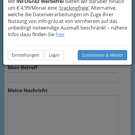
Mit
INFOGraz Werbefrei
bieten wir darüber hinaus
Unternehmen Dipl.-Designer Mag. Maximilian
um € 4,99/Monat eine
'trackingfreie'
Alternative,
Werschitz weitergeleitet.
welche die Datenverarbeitungen im Zuge Ihrer
Nutzung von info-graz.at von vornherein auf das
Mein Name
unbedingt notwendige Ausmaß beschränkt – nähere
Infos dazu finden Sie
hier
Meine Email Adresse
Einstellungen
Login
Zustimmen & Weiter
Mein Betreff
Meine Nachricht