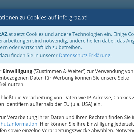
tionen zu Cookies auf info-graz.at!
B
F
G
B
GEN
LOGS
OTOS
ASTRONOMIE
RANCHEN
RAZ
.at setzt Cookies und andere Technologien ein. Einige C
heken
rarbeitungen sind notwendig, andere helfen dabei, das An
ern oder wirtschaftlich zu betreiben.
llitsch
 dazu finden Sie in unserer
Datenschutz Erklärung
.
B
er
Einwilligung
('Zustimmen & Weiter') zur Verwendung von
enbezogenen Daten für Werbung
können Sie unsere Seite
rei
nutzen.
hnäpse, Cognaks, Welschriesling, Weissburgunder,
chließt die Verarbeitung von Daten wie IP-Adresse, Cookies 
stungen.
n Identifiern außerhalb der EU (u.a. USA) ein.
 zur Verarbeitung Ihrer Daten und Ihren Rechten finden Sie i
hutzinformation
. Hier können Sie Ihre Einwilligung jederzeit
fen sowie einzelne Verarbeitungszwecke abwählen. Notwen