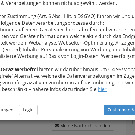
 & Verarbeitungen können nicht abgewählt werden.
rer Zustimmung (Art. 6 Abs. 1 lit. a DSGVO) führen wir und 
 folgende Datenverarbeitungsprozesse durch:
tionen auf einem Gerät speichern, abrufen und verarbeiten
u bewahren
, verwenden wir an dieser Stelle zur
iten von Geräteinformationen welche aktiv durch das Endg
Formular. Ihre Nachricht wird nach dem Absenden
telt werden, Webanalyse, Webseiten-Optimierung, Anzeige
Genuss - Jürgen Grollitsch weitergeleitet.
r (embed) Inhalte, Personalisierung von Werbung und Inhal
Meine Nachricht
lisierte Werbung auf Basis von Login-Daten, Werbeerfolg
OGraz Werbefrei
bieten wir darüber hinaus um € 4,99/Mona
gfreie'
Alternative, welche die Datenverarbeitungen im Zuge
 von info-graz.at von vornherein auf das unbedingt notwen
beschränkt – nähere Infos dazu finden Sie
hier
llungen
Login
Zustimmen &
T
Meine Nachricht senden