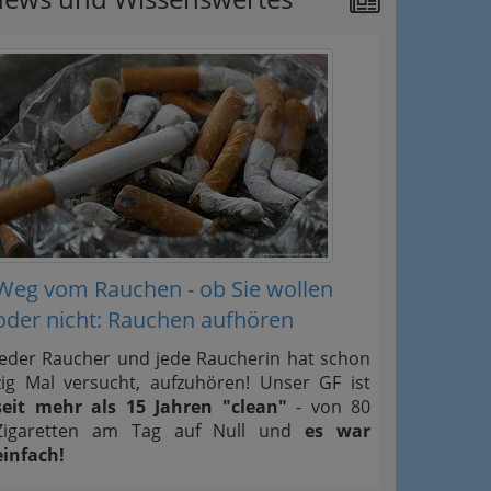
Weg vom Rauchen - ob Sie wollen
oder nicht: Rauchen aufhören
Jeder Raucher und jede Raucherin hat schon
zig Mal versucht, aufzuhören! Unser GF ist
seit mehr als 15 Jahren "clean"
- von 80
Zigaretten am Tag auf Null und
es war
einfach!