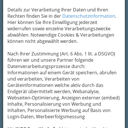
Um die Info-Graz Firmen
vor Spam-Mails zu
bewahren
, verwenden wir an dieser Stelle zur
Details zur Verarbeitung Ihrer Daten und Ihren
Übermittlung Ihrer Nachricht ein sicheres
Rechten finden Sie in der
Datenschutzinformation
.
Formular. Ihre Nachricht wird nach dem
Hier können Sie Ihre Einwilligung jederzeit
Absenden umgehend per Mail an das
widerrufen sowie einzelne Verarbeitungszwecke
Unternehmen Vinothek Vinalia - Carmen Leitold
abwählen. Notwendige Cookies & Verarbeitungen
weitergeleitet.
können nicht abgewählt werden.
Mein Name
Nach Ihrer Zustimmung (Art. 6 Abs. 1 lit. a DSGVO)
führen wir und unsere Partner folgende
Datenverarbeitungsprozesse durch:
Meine Email Adresse
Informationen auf einem Gerät speichern, abrufen
und verarbeiten, Verarbeiten von
Geräteinformationen welche aktiv durch das
Mein Betreff
Endgerät übermittelt werden, Webanalyse,
Webseiten-Optimierung, Anzeigen externer (embed)
Inhalte, Personalisierung von Werbung und
Inhalten, Personalisierte Werbung auf Basis von
Meine Nachricht
Login-Daten, Werbeerfolgsmessung