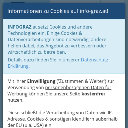
Toggle navi
Suche
Login
Menü
Informationen zu Cookies auf info-graz.at!
Home
Gastronomie
Beisln, Bars, Pubs & Wein
Vinotheken
INFOGRAZ
.at setzt Cookies und andere
Technologien ein. Einige Cookies &
Vinothek Vinalia - Carmen
Nav
Datenverarbeitungen sind notwendig, andere
Leitold
helfen dabei, das Angebot zu verbessern oder
wirtschaftlich zu betreiben.
Lendplatz Stand 10, 8020 Graz
Details dazu finden Sie in unserer
Datenschutz
+43 680 332 40 27
Erklärung
.
Gutschein
Mit Ihrer
Einwilligung
('Zustimmen & Weiter') zur
Verwendung von
personenbezogenen Daten für
Karte
Werbung
können Sie unsere Seite
kostenfrei
nutzen.
Karte anzeigen
Diese schließt die Verarbeitung von Daten wie IP-
Kontaktaufnahme
Adresse, Cookies & sonstigen Identifiern außerhalb
der EU (u.a. USA) ein.