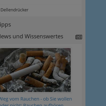
Dellendrücker
ipps
ews und Wissenswertes
Weg vom Rauchen - ob Sie wollen
oder nicht: Rauchen aufhören