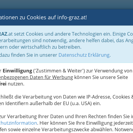
tionen zu Cookies auf info-graz.at!
B
F
G
B
GEN
LOGS
OTOS
ASTRONOMIE
RANCHEN
RAZ
.at setzt Cookies und andere Technologien ein. Einige C
be & Handwerk, Gliederung der WKO
Landesinnung der Fahrzeugtechnik / Kr
rarbeitungen sind notwendig, andere helfen dabei, das An
ern oder wirtschaftlich zu betreiben.
stoffe GmbH
 dazu finden Sie in unserer
Datenschutz Erklärung
.
S
er
Einwilligung
('Zustimmen & Weiter') zur Verwendung von
enbezogenen Daten für Werbung
können Sie unsere Seite
rei
nutzen.
chließt die Verarbeitung von Daten wie IP-Adresse, Cookies 
n Identifiern außerhalb der EU (u.a. USA) ein.
 zur Verarbeitung Ihrer Daten und Ihren Rechten finden Sie i
hutzinformation
. Hier können Sie Ihre Einwilligung jederzeit
fen sowie einzelne Verarbeitungszwecke abwählen. Notwen