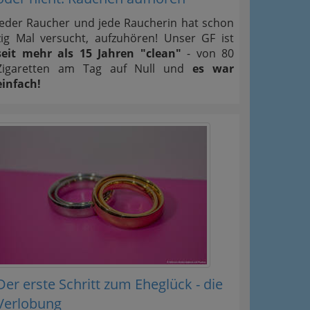
Jeder Raucher und jede Raucherin hat schon
zig Mal versucht, aufzuhören! Unser GF ist
seit mehr als 15 Jahren "clean"
- von 80
Zigaretten am Tag auf Null und
es war
einfach!
Der erste Schritt zum Eheglück - die
Verlobung