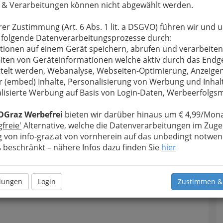
 & Verarbeitungen können nicht abgewählt werden.
u bewahren
, verwenden wir an dieser Stelle zur
Formular. Ihre Nachricht wird nach dem Absenden
rer Zustimmung (Art. 6 Abs. 1 lit. a DSGVO) führen wir und 
a Gummi- und Kunststoffe GmbH weitergeleitet.
 folgende Datenverarbeitungsprozesse durch:
tionen auf einem Gerät speichern, abrufen und verarbeiten
Meine Nachricht
iten von Geräteinformationen welche aktiv durch das Endg
telt werden, Webanalyse, Webseiten-Optimierung, Anzeige
r (embed) Inhalte, Personalisierung von Werbung und Inhal
lisierte Werbung auf Basis von Login-Daten, Werbeerfolg
OGraz Werbefrei
bieten wir darüber hinaus um € 4,99/Mona
gfreie'
Alternative, welche die Datenverarbeitungen im Zuge
 von info-graz.at von vornherein auf das unbedingt notwen
beschränkt – nähere Infos dazu finden Sie
hier
Meine Nachricht senden
llungen
Login
Zustimmen &