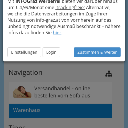
Mit
INFOGraz Werbefrei
bieten wir darüber hinaus
um € 4,99/Monat eine
'trackingfreie'
Alternative,
welche die Datenverarbeitungen im Zuge Ihrer
Nutzung von info-graz.at von vornherein auf das
unbedingt notwendige Ausmaß beschränkt – nähere
Infos dazu finden Sie
hier
Einstellungen
Login
Zustimmen & Weiter
Navigation
Versandhandel - online
bestellen vom Sofa aus
Warenhaus
Tipps