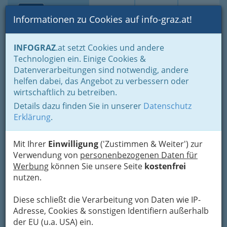
Toggle navi
Suche
Login
Menü
Informationen zu Cookies auf info-graz.at!
Home
Branchen
Einkaufen & Schenken - der Handel
INFOGRAZ
.at setzt Cookies und andere
Der Handel nach WKO-Gliederung
Technologien ein. Einige Cookies &
Versandhandel & Warenhäuser
Warenhaus
Datenverarbeitungen sind notwendig, andere
Nav
helfen dabei, das Angebot zu verbessern oder
Warenhaus
wirtschaftlich zu betreiben.
Details dazu finden Sie in unserer
Datenschutz
Erklärung
.
Ein Warenhaus ist ein großes, in der Regel mehrstöckiges
Einzelhandelsgeschäft, in dem Waren jeglicher Art zum Kauf
angeboten werden (in Deutschland z.B. Karstadt, Kaufhof,
Mit Ihrer
Einwilligung
('Zustimmen & Weiter') zur
Hertie). Warenhäuser verfügen über eine Verkaufsfläche von
Verwendung von
personenbezogenen Daten für
mindestens 3.000m². Aufgrund der Größe handelt es sich bei
Werbung
können Sie unsere Seite
kostenfrei
dieser Vertriebsform um großflächige Einzelhandelsbetriebe.
nutzen.
Warenhäuser sind vorwiegend in der Innenstadt zu finden,
inzwischen zunehmend in Einkaufszentren.
Diese schließt die Verarbeitung von Daten wie IP-
Adresse, Cookies & sonstigen Identifiern außerhalb
Bezirksauswahl
der EU (u.a. USA) ein.