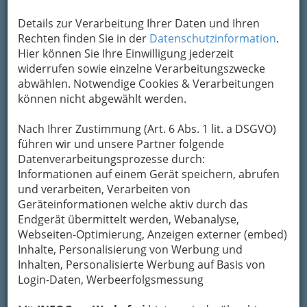
Alle Bezirke
Details zur Verarbeitung Ihrer Daten und Ihren
Rechten finden Sie in der
Datenschutzinformation
.
1
Kastner + Öhler
Hier können Sie Ihre Einwilligung jederzeit
widerrufen sowie einzelne Verarbeitungszwecke
Sackstraße 7 -13, 8010 Graz
abwählen. Notwendige Cookies & Verarbeitungen
+43 316 8700
können nicht abgewählt werden.
+43 316 828 713
E-Mail
Karte & Routenplaner
Nach Ihrer Zustimmung (Art. 6 Abs. 1 lit. a DSGVO)
Eintrag ändern
GrazGutschein
führen wir und unsere Partner folgende
Datenverarbeitungsprozesse durch:
Kategorien
Informationen auf einem Gerät speichern, abrufen
und verarbeiten, Verarbeiten von
Geräteinformationen welche aktiv durch das
Endgerät übermittelt werden, Webanalyse,
Webseiten-Optimierung, Anzeigen externer (embed)
Inhalte, Personalisierung von Werbung und
Inhalten, Personalisierte Werbung auf Basis von
Login-Daten, Werbeerfolgsmessung