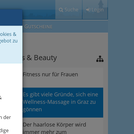
Suche
Login
M
G
EIN IG
UTSCHEINE
ookies &
gebot zu
ellness & Beauty
Fitness nur für Frauen
Es gibt viele Gründe, sich eine
&
Wellness-Massage in Graz zu
gönnen
n der
Der haarlose Körper wird
dige
immer mehr zum