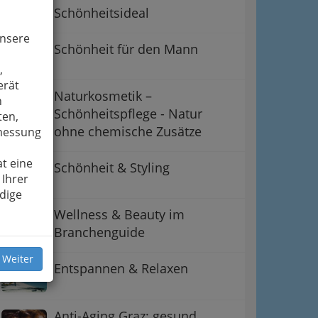
Schönheitsideal
unsere
Schönheit für den Mann
,
erät
Naturkosmetik –
n
Schönheitspflege - Natur
ten,
ohne chemische Zusätze
smessung
t eine
Schönheit & Styling
 Ihrer
dige
Wellness & Beauty im
Branchenguide
 Weiter
Entspannen & Relaxen
Anti-Aging Graz: gesund