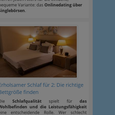
bequeme Variante: das
Onlinedating über
Singlebörsen
.
Erholsamer Schlaf für 2: Die richtige
Bettgröße finden
Die
Schlafqualität
spielt für
das
Wohlbefinden und die Leistungsfähigkeit
eine entscheidende Rolle. Wer schlecht