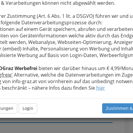
 & Verarbeitungen können nicht abgewählt werden.
u bewahren
, verwenden wir an dieser Stelle zur
rer Zustimmung (Art. 6 Abs. 1 lit. a DSGVO) führen wir und 
Formular. Ihre Nachricht wird nach dem Absenden
 folgende Datenverarbeitungsprozesse durch:
-Peter Hirsch - Praxis für Shiatsu und Cranio-
tionen auf einem Gerät speichern, abrufen und verarbeiten
iten von Geräteinformationen welche aktiv durch das Endg
Meine Nachricht
telt werden, Webanalyse, Webseiten-Optimierung, Anzeige
r (embed) Inhalte, Personalisierung von Werbung und Inhal
lisierte Werbung auf Basis von Login-Daten, Werbeerfolg
OGraz Werbefrei
bieten wir darüber hinaus um € 4,99/Mona
gfreie'
Alternative, welche die Datenverarbeitungen im Zuge
 von info-graz.at von vornherein auf das unbedingt notwen
beschränkt – nähere Infos dazu finden Sie
hier
llungen
Login
Zustimmen &
Meine Nachricht senden