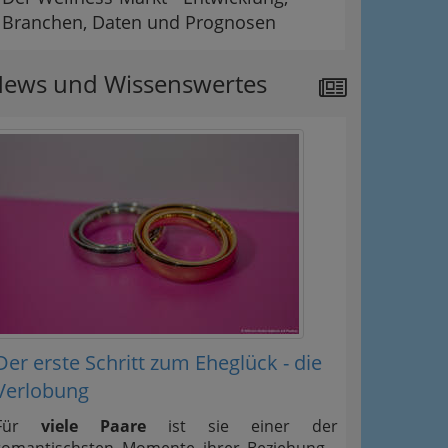
Branchen, Daten und Prognosen
ews und Wissenswertes
Der erste Schritt zum Eheglück - die
Verlobung
Für
viele Paare
ist sie einer der
romantischsten Momente ihrer Beziehung -