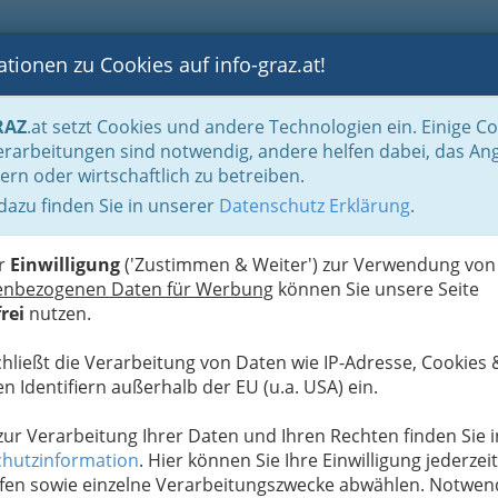
tionen zu Cookies auf info-graz.at!
B
F
G
B
GEN
LOGS
OTOS
ASTRONOMIE
RANCHEN
RAZ
.at setzt Cookies und andere Technologien ein. Einige C
nde, sich eine Wellness-Massage in Graz zu gönnen
rarbeitungen sind notwendig, andere helfen dabei, das An
ern oder wirtschaftlich zu betreiben.
 für Shiatsu und Cranio-
 dazu finden Sie in unserer
Datenschutz Erklärung
.
W
er
Einwilligung
('Zustimmen & Weiter') zur Verwendung von
enbezogenen Daten für Werbung
können Sie unsere Seite
rei
nutzen.
chließt die Verarbeitung von Daten wie IP-Adresse, Cookies 
n Identifiern außerhalb der EU (u.a. USA) ein.
 zur Verarbeitung Ihrer Daten und Ihren Rechten finden Sie i
hutzinformation
. Hier können Sie Ihre Einwilligung jederzeit
fen sowie einzelne Verarbeitungszwecke abwählen. Notwen