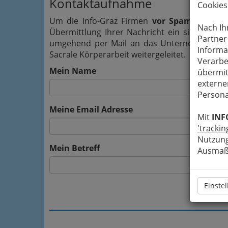
Kontaktaufnahme
Cookies
Um die Info-Graz Firmen
vor Spam-Mails z
Nach Ih
Übermittlung Ihrer Nachricht ein sicheres 
Partner
umgehend per Mail an das Unternehmen Heinz
Informa
Sacrale Körperarbeit weitergeleitet.
Verarbe
Mein Name
übermit
externe
Persona
Meine Email Adresse
Mit
INF
'trackin
Nutzung
Mein Betreff
Ausmaß 
Einste