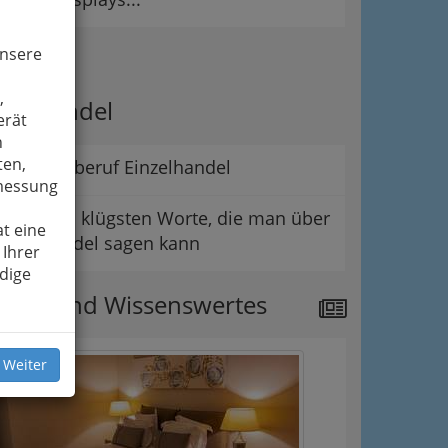
unsere
ipps
,
er Handel
erät
n
ten,
Der Lehrberuf Einzelhandel
smessung
Die wohl klügsten Worte, die man über
t eine
den Handel sagen kann
 Ihrer
dige
ews und Wissenswertes
 Weiter