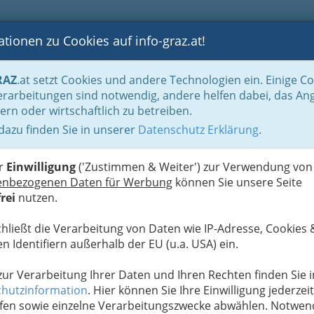
tionen zu Cookies auf info-graz.at!
B
F
G
B
GEN
LOGS
OTOS
ASTRONOMIE
RANCHEN
RAZ
.at setzt Cookies und andere Technologien ein. Einige C
Handel in Graz
Dinge des täglichen Lebens
Büro und Schule
Werbeartik
rarbeitungen sind notwendig, andere helfen dabei, das An
ern oder wirtschaftlich zu betreiben.
shion
 dazu finden Sie in unserer
Datenschutz Erklärung
.
N
er
Einwilligung
('Zustimmen & Weiter') zur Verwendung von
enbezogenen Daten für Werbung
können Sie unsere Seite
rei
nutzen.
chließt die Verarbeitung von Daten wie IP-Adresse, Cookies 
n Identifiern außerhalb der EU (u.a. USA) ein.
 zur Verarbeitung Ihrer Daten und Ihren Rechten finden Sie i
hutzinformation
. Hier können Sie Ihre Einwilligung jederzeit
fen sowie einzelne Verarbeitungszwecke abwählen. Notwen