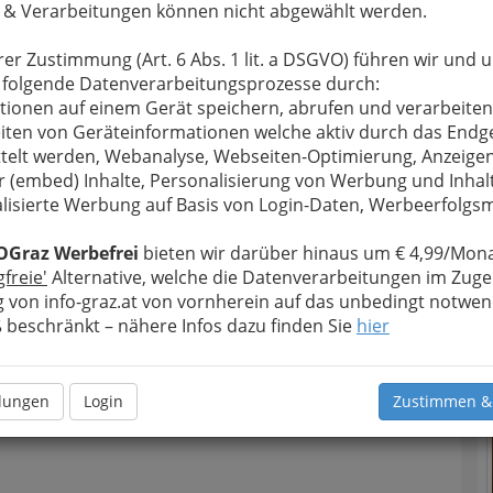
 & Verarbeitungen können nicht abgewählt werden.
u bewahren
, verwenden wir an dieser Stelle zur
Formular. Ihre Nachricht wird nach dem Absenden
rer Zustimmung (Art. 6 Abs. 1 lit. a DSGVO) führen wir und 
t Wimmer ART on Fashion weitergeleitet.
T
 folgende Datenverarbeitungsprozesse durch:
Meine Nachricht
tionen auf einem Gerät speichern, abrufen und verarbeiten
D
iten von Geräteinformationen welche aktiv durch das Endg
telt werden, Webanalyse, Webseiten-Optimierung, Anzeige
r (embed) Inhalte, Personalisierung von Werbung und Inhal
lisierte Werbung auf Basis von Login-Daten, Werbeerfolg
OGraz Werbefrei
bieten wir darüber hinaus um € 4,99/Mona
gfreie'
Alternative, welche die Datenverarbeitungen im Zuge
 von info-graz.at von vornherein auf das unbedingt notwen
beschränkt – nähere Infos dazu finden Sie
hier
N
Meine Nachricht senden
llungen
Login
Zustimmen &