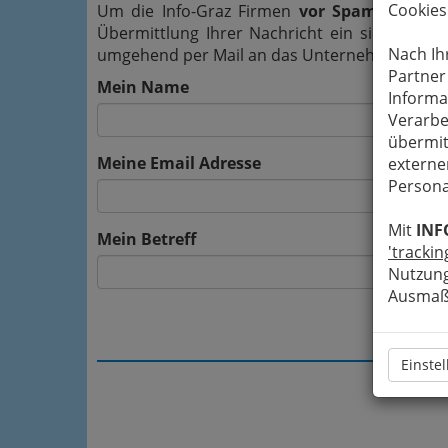
Cookies
Um die Info-Graz Firmen
vor Spam-Mails z
Übermittlung Ihrer Nachricht ein sicheres 
Nach Ih
umgehend per Mail an das Unternehmen Gerno
Partner
Mein Name
Informa
Verarbe
übermit
Meine Email Adresse
externe
Persona
Mit
INF
Mein Betreff
'trackin
Nutzung
Ausmaß 
Einste