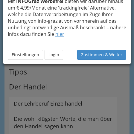
Mit
INFOGraz Werbefrei
bieten wir darüber hinaus
um € 4,99/Monat eine
'trackingfreie'
Alternative,
Schreibwaren
welche die Datenverarbeitungen im Zuge Ihrer
Nutzung von info-graz.at von vornherein auf das
unbedingt notwendige Ausmaß beschränkt – nähere
Werbeartikelhandel
Infos dazu finden Sie
hier
Werbedrucke, Beschriftungen,
Werbedisplays...
Einstellungen
Login
Zustimmen & Weiter
Tipps
Der Handel
Der Lehrberuf Einzelhandel
Die wohl klügsten Worte, die man über
den Handel sagen kann