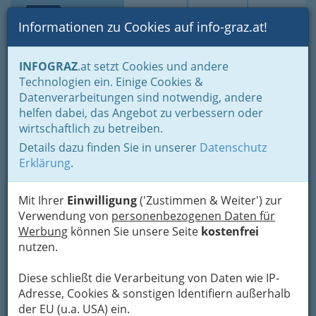
Toggle navi
Suche
Login
Menü
Informationen zu Cookies auf info-graz.at!
Home
Branchen
Einkaufen & Schenken - der Handel
INFOGRAZ
.at setzt Cookies und andere
Handel in Graz
Dinge des täglichen Lebens
Büro und Schule
Technologien ein. Einige Cookies &
Werbeartikelhandel
Datenverarbeitungen sind notwendig, andere
Radlgruber
Nav
helfen dabei, das Angebot zu verbessern oder
wirtschaftlich zu betreiben.
Werbegeschenke GmbH
Details dazu finden Sie in unserer
Datenschutz
Wiener Straße 186, 8051 Graz
Erklärung
.
Mit Ihrer
Einwilligung
('Zustimmen & Weiter') zur
Verwendung von
personenbezogenen Daten für
Werbung
können Sie unsere Seite
kostenfrei
Karte
nutzen.
Karte anzeigen
Diese schließt die Verarbeitung von Daten wie IP-
Adresse, Cookies & sonstigen Identifiern außerhalb
der EU (u.a. USA) ein.