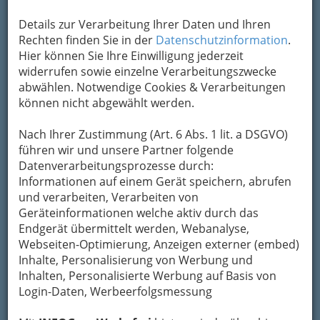
Kontaktaufnahme
Details zur Verarbeitung Ihrer Daten und Ihren
Rechten finden Sie in der
Datenschutzinformation
.
Um die Info-Graz Firmen
vor Spam-Mails zu
Hier können Sie Ihre Einwilligung jederzeit
bewahren
, verwenden wir an dieser Stelle zur
widerrufen sowie einzelne Verarbeitungszwecke
Übermittlung Ihrer Nachricht ein sicheres
abwählen. Notwendige Cookies & Verarbeitungen
Formular. Ihre Nachricht wird nach dem
können nicht abgewählt werden.
Absenden umgehend per Mail an das
Unternehmen innovation marketing gmbh.
Nach Ihrer Zustimmung (Art. 6 Abs. 1 lit. a DSGVO)
weitergeleitet.
führen wir und unsere Partner folgende
Mein Name
Datenverarbeitungsprozesse durch:
Informationen auf einem Gerät speichern, abrufen
und verarbeiten, Verarbeiten von
Geräteinformationen welche aktiv durch das
Meine Email Adresse
Endgerät übermittelt werden, Webanalyse,
Webseiten-Optimierung, Anzeigen externer (embed)
Inhalte, Personalisierung von Werbung und
Mein Betreff
Inhalten, Personalisierte Werbung auf Basis von
Login-Daten, Werbeerfolgsmessung