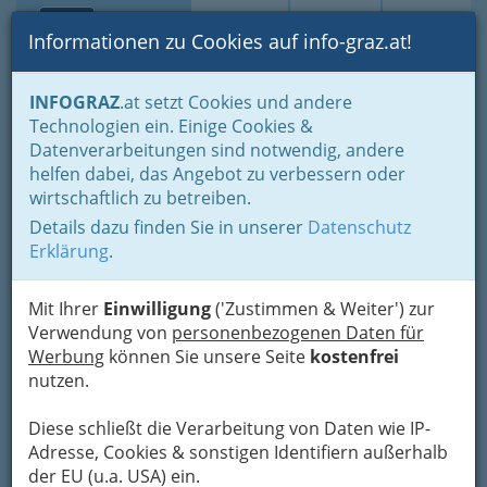
Toggle navi
Suche
Login
Menü
Informationen zu Cookies auf info-graz.at!
Home
Branchen
Gewerbe, Handwerk, Banken
INFOGRAZ
.at setzt Cookies und andere
Information und Consulting
Werbung & Marktkommunikation
Technologien ein. Einige Cookies &
Werbungsmittler
Datenverarbeitungen sind notwendig, andere
innovation marketing gmbh.
helfen dabei, das Angebot zu verbessern oder
wirtschaftlich zu betreiben.
Eggenberger Allee 40, 8020 Graz
Details dazu finden Sie in unserer
Datenschutz
+43 316 225 725 - 0
Erklärung
.
+43 316 225 725 - 16
Mit Ihrer
Einwilligung
('Zustimmen & Weiter') zur
Verwendung von
personenbezogenen Daten für
Werbung
können Sie unsere Seite
kostenfrei
Karte
nutzen.
Diese schließt die Verarbeitung von Daten wie IP-
Adresse mit Google Maps anschauen
Adresse, Cookies & sonstigen Identifiern außerhalb
der EU (u.a. USA) ein.