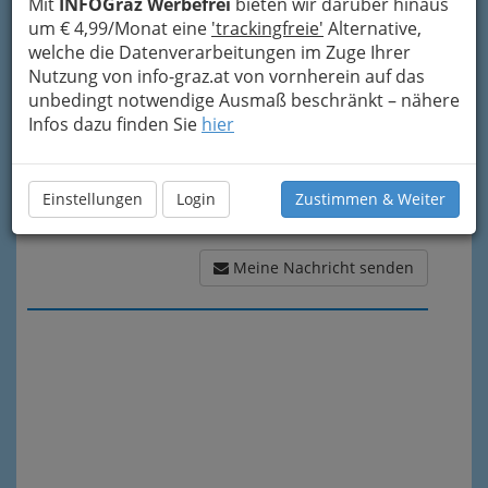
Mit
INFOGraz Werbefrei
bieten wir darüber hinaus
Meine Nachricht
um € 4,99/Monat eine
'trackingfreie'
Alternative,
welche die Datenverarbeitungen im Zuge Ihrer
Nutzung von info-graz.at von vornherein auf das
unbedingt notwendige Ausmaß beschränkt – nähere
Infos dazu finden Sie
hier
Einstellungen
Login
Zustimmen & Weiter
Meine Nachricht senden