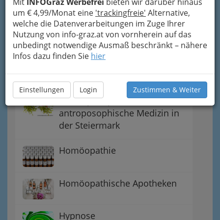
Alternatives
Mit
INFOGraz Werbefrei
bieten wir darüber hinaus
um € 4,99/Monat eine
'trackingfreie'
Alternative,
welche die Datenverarbeitungen im Zuge Ihrer
Alternativtherapie
Nutzung von info-graz.at von vornherein auf das
unbedingt notwendige Ausmaß beschränkt – nähere
Infos dazu finden Sie
hier
Akupunktur und Varianten in
der Schmerztherapie
Einstellungen
Login
Zustimmen & Weiter
Anthroposophische /
antroposophische Medizin in
der Steiermark
Homöopathie
Homöopathische Apotheken
Hypnose