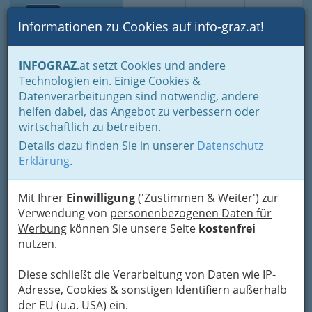
Toggle navi
Suche
Login
Menü
Informationen zu Cookies auf info-graz.at!
Home
Branchen
Gesundheit und Soziales
INFOGRAZ
.at setzt Cookies und andere
Medizin - Spezialgebiete & Alternatives
Technologien ein. Einige Cookies &
Wichtige Adressen im Gesundheits- und Sozialbereich
Datenverarbeitungen sind notwendig, andere
Bürgerservice und Info -
Nav
helfen dabei, das Angebot zu verbessern oder
wirtschaftlich zu betreiben.
Point - Europa
Details dazu finden Sie in unserer
Datenschutz
Landhausgasse 2, 8010 Graz
Erklärung
.
+43 316 831 781
Mit Ihrer
Einwilligung
('Zustimmen & Weiter') zur
Verwendung von
personenbezogenen Daten für
Werbung
können Sie unsere Seite
kostenfrei
nutzen.
Karte
Diese schließt die Verarbeitung von Daten wie IP-
Adresse mit Google Maps anschauen
Adresse, Cookies & sonstigen Identifiern außerhalb
der EU (u.a. USA) ein.