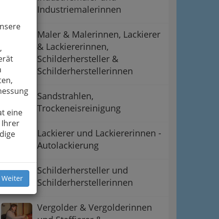
Industriemalerinnen
unsere
Maler & Malerinnen, Lackierer
& Lackiererinnen,
,
Schilderhersteller &
erät
n
Schilderherstellerinnen
ten,
smessung
Sandstrahlen,
Trockeneisreinigung
t eine
 Ihrer
Lackierer und Lackiererinnen -
dige
Autolackierung
Schilderhersteller und
 Weiter
Schilderherstellerinnen
Vergolder & Vergolderinnen