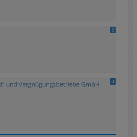
2
3
leih und Vergnügungsbetriebe GmbH