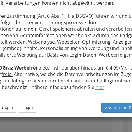
 & Verarbeitungen können nicht abgewählt werden.
rer Zustimmung (Art. 6 Abs. 1 lit. a DSGVO) führen wir und 
 folgende Datenverarbeitungsprozesse durch:
tionen auf einem Gerät speichern, abrufen und verarbeiten
iten von Geräteinformationen welche aktiv durch das Endg
pingzelte und Veranstaltungszelte
herstellen.
telt werden, Webanalyse, Webseiten-Optimierung, Anzeige
eugern Konkurrenz
.
r (embed) Inhalte, Personalisierung von Werbung und Inhal
 Ihr Unternehmen ein
lisierte Werbung auf Basis von Login-Daten, Werbeerfolg
en anfertigen lassen
it unserer Liste von
OGraz Werbefrei
bieten wir darüber hinaus um € 4,99/Mona
s Graz und Graz
gfreie'
Alternative, welche die Datenverarbeitungen im Zuge
 von info-graz.at von vornherein auf das unbedingt notwen
beschränkt – nähere Infos dazu finden Sie
hier
Alle Bezirke
llungen
Login
Zustimmen &
1