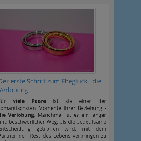
Der erste Schritt zum Eheglück - die
Verlobung
Für
viele Paare
ist sie einer der
romantischsten Momente ihrer Beziehung -
die Verlobung
. Manchmal ist es ein langer
und beschwerlicher Weg, bis die bedeutsame
Entscheidung getroffen wird, mit dem
Partner den Rest des Lebens verbringen zu