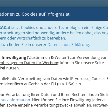
tionen zu Cookies auf info-graz.at!
B
F
G
B
GEN
LOGS
OTOS
ASTRONOMIE
RANCHEN
RAZ
.at setzt Cookies und andere Technologien ein. Einige C
ebengewerbe und Holz
Landesinnung der Tapezierer und Maler Steiermark
rarbeitungen sind notwendig, andere helfen dabei, das An
ern oder wirtschaftlich zu betreiben.
 dazu finden Sie in unserer
Datenschutz Erklärung
.
B
rinnen in Graz, Graz
H
er
Einwilligung
('Zustimmen & Weiter') zur Verwendung von
enbezogenen Daten für Werbung
können Sie unsere Seite
rei
nutzen.
n, und Designs. Man
, als
Partyzelte oder
chließt die Verarbeitung von Daten wie IP-Adresse, Cookies 
 und Verkaufszelte
.
n Identifiern außerhalb der EU (u.a. USA) ein.
, Metall oder Holz
 oder wasserdichtem
 zur Verarbeitung Ihrer Daten und Ihren Rechten finden Sie i
hutzinformation
. Hier können Sie Ihre Einwilligung jederzeit
fen sowie einzelne Verarbeitungszwecke abwählen. Notwen