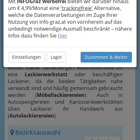
Mit
INFOGraz Werbefrei
bieten wir darüber hinaus
um € 4,99/Monat eine
'trackingfreie'
Alternative,
welche die Datenverarbeitungen im Zuge Ihrer
Nutzung von info-graz.at von vornherein auf das
unbedingt notwendige Ausmaß beschränkt – nähere
Vorbereitung reinigen und schleifen sie die
Infos dazu finden Sie
hier
Oberflächen und grundieren sie, bevor sie den
Lack auftragen. Sie behandeln Objekte mit
Spritzpistolen, Pinseln oder mit einem
Einstellungen
Login
Zustimmen & Weiter
Lackbad
und lackieren hauptsächlich Autos und
Möbel. Daher beherbergen Malereibetriebe oft
eine
Lackierwerkstatt
oder beschäftigen
Lackierer, da die beiden Tätigkeiten nahe
verwandt sind und häufig gemeinsam gebraucht
werden (
Möbellackierereien
). Auch in
Autospenglereien und Karosseriewerkstätten
üben Lackierer ihr Handwerk aus
(
Autolackierereien
).
Bezirksauswahl