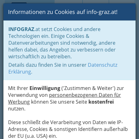
Toggle navi
Suche
Login
Menü
Informationen zu Cookies auf info-graz.at!
Home
Branchen
Berufsbereiche des AMS
INFOGRAZ
.at setzt Cookies und andere
Bau, Baunebengewerbe und Holz
Technologien ein. Einige Cookies &
Landesinnung der Tapezierer und Maler Steiermark
Datenverarbeitungen sind notwendig, andere
Lackierer und Lackiererinnen - Autolackierung
helfen dabei, das Angebot zu verbessern oder
wirtschaftlich zu betreiben.
Lackierer und
Details dazu finden Sie in unserer
Datenschutz
Lackiererinnen -
Erklärung
.
Autolackierung
Mit Ihrer
Einwilligung
('Zustimmen & Weiter') zur
Verwendung von
personenbezogenen Daten für
Werbung
können Sie unsere Seite
kostenfrei
nutzen.
Diese schließt die Verarbeitung von Daten wie IP-
Adresse, Cookies & sonstigen Identifiern außerhalb
Eine
der EU (u.a. USA) ein.