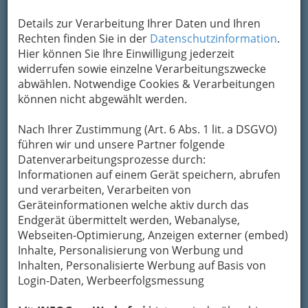
Details zur Verarbeitung Ihrer Daten und Ihren
Rechten finden Sie in der
Datenschutzinformation
.
Hier können Sie Ihre Einwilligung jederzeit
widerrufen sowie einzelne Verarbeitungszwecke
gleichmäßige
Lackierung auf Fahrzeugen,
abwählen. Notwendige Cookies & Verarbeitungen
Möbeln und anderen Oberflächen
ist das Werk
können nicht abgewählt werden.
kompetenter
Lackierer
. Finden Sie mit uns den
richtigen Lackierer in Graz und Graz Umgebung.
Nach Ihrer Zustimmung (Art. 6 Abs. 1 lit. a DSGVO)
führen wir und unsere Partner folgende
Lackierer
sind dafür zuständig,
Oberflächen
Datenverarbeitungsprozesse durch:
aus Metall, Holz oder Kunststoff zu lackieren
,
Informationen auf einem Gerät speichern, abrufen
um sie vor Abnutzung und Schädigung durch
und verarbeiten, Verarbeiten von
Wind und Wetter zu schützen. Zu ihren
Geräteinformationen welche aktiv durch das
Aufgaben zählen auch
Dekomalereien
.
Endgerät übermittelt werden, Webanalyse,
Webseiten-Optimierung, Anzeigen externer (embed)
Inhalte, Personalisierung von Werbung und
Inhalten, Personalisierte Werbung auf Basis von
Login-Daten, Werbeerfolgsmessung
Zur