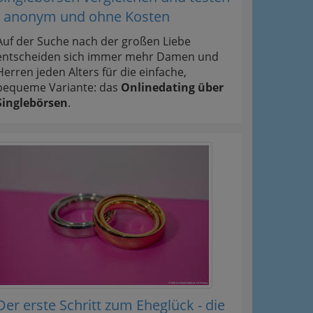
- anonym und ohne Kosten
Auf der Suche nach der großen Liebe
entscheiden sich immer mehr Damen und
Herren jeden Alters für die einfache,
bequeme Variante: das
Onlinedating über
Singlebörsen
.
Der erste Schritt zum Eheglück - die