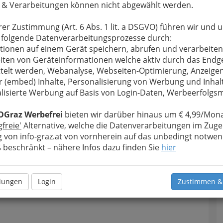
 & Verarbeitungen können nicht abgewählt werden.
rer Zustimmung (Art. 6 Abs. 1 lit. a DSGVO) führen wir und 
 folgende Datenverarbeitungsprozesse durch:
tionen auf einem Gerät speichern, abrufen und verarbeiten
iten von Geräteinformationen welche aktiv durch das Endg
telt werden, Webanalyse, Webseiten-Optimierung, Anzeige
r (embed) Inhalte, Personalisierung von Werbung und Inhal
lisierte Werbung auf Basis von Login-Daten, Werbeerfolg
OGraz Werbefrei
bieten wir darüber hinaus um € 4,99/Mona
gfreie'
Alternative, welche die Datenverarbeitungen im Zuge
 von info-graz.at von vornherein auf das unbedingt notwen
beschränkt – nähere Infos dazu finden Sie
hier
llungen
Login
Zustimmen &