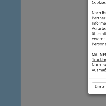
Cookies
Nach Ih
Partner
Informa
Verarbe
übermit
externe
Persona
Mit
INF
'trackin
Nutzung
Ausmaß 
Einste