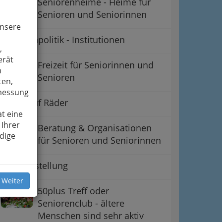
Seniorenheime - Heime für
Senioren und Seniorinnen
unsere
Seniorenpolitik - Institutionen
,
erät
Freizeit für Seniorinnen und
n
Senioren
ten,
smessung
Essen auf Räder
t eine
 Ihrer
Beratung & Organisationen
dige
für Senioren und Seniorinnen
Essenzustellung
 Weiter
50plus Treff oder
Seniorenclub - ältere
Menschen sind sehr aktiv