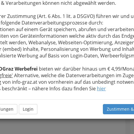
 & Verarbeitungen können nicht abgewählt werden.
u bewahren
, verwenden wir an dieser Stelle zur
rer Zustimmung (Art. 6 Abs. 1 lit. a DSGVO) führen wir und 
Formular. Ihre Nachricht wird nach dem Absenden
 folgende Datenverarbeitungsprozesse durch:
ke Fernitz weitergeleitet.
tionen auf einem Gerät speichern, abrufen und verarbeiten
Meine Nachricht
iten von Geräteinformationen welche aktiv durch das Endg
telt werden, Webanalyse, Webseiten-Optimierung, Anzeige
r (embed) Inhalte, Personalisierung von Werbung und Inhal
lisierte Werbung auf Basis von Login-Daten, Werbeerfolg
OGraz Werbefrei
bieten wir darüber hinaus um € 4,99/Mona
gfreie'
Alternative, welche die Datenverarbeitungen im Zuge
 von info-graz.at von vornherein auf das unbedingt notwen
beschränkt – nähere Infos dazu finden Sie
hier
Meine Nachricht senden
llungen
Login
Zustimmen &