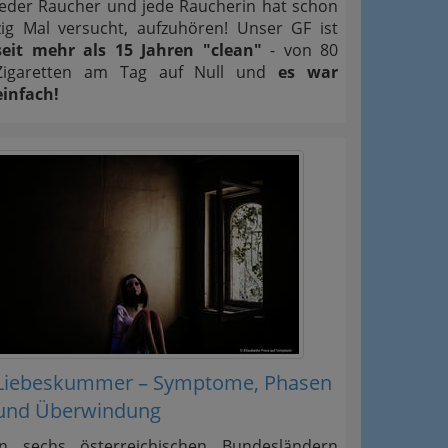
Jeder Raucher und jede Raucherin hat schon
zig Mal versucht, aufzuhören! Unser GF ist
seit mehr als 15 Jahren "clean"
- von 80
Zigaretten am Tag auf Null und
es war
einfach!
Liebeskummer – Symptome, Phasen
und Überwindung
In sechs österreichischen Bundesländern