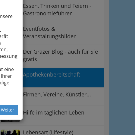
Essen, Trinken und Feiern -
Gastronomieführer
unsere
Eventfotos &
,
Veranstaltungsbilder
erät
n
ten,
Der Grazer Blog - auch für Sie
smessung
gratis
t eine
Apothekenbereitschaft
 Ihrer
dige
Firmen, Vereine, Künstler...
 Weiter
Hilfe im täglichen Leben
Lebensart (Lifestyle)