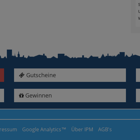
Gutscheine
Gewinnen
ressum
Google Analytics™
Über IPM
AGB's