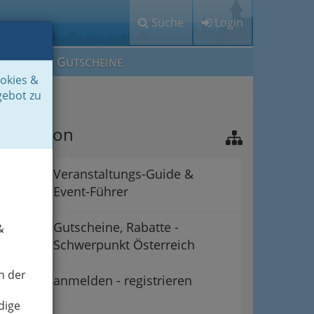
Suche
Login
M
G
EIN IG
UTSCHEINE
ookies &
gebot zu
avigation
Veranstaltungs-Guide &
Event-Führer
Gutscheine, Rabatte -
&
Schwerpunkt Österreich
n der
anmelden - registrieren
dige