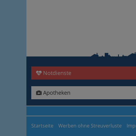
Notdienste
Apotheken
Startseite
Werben ohne Streuverluste
Imp