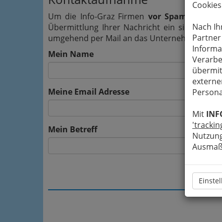
Cookies
Um die Info-Graz Firmen
vor Spam-Mails z
Nach Ih
Übermittlung Ihrer Nachricht ein sicheres 
Partner
umgehend per Mail an das Unternehmen Apothe
Informa
Mein Name
Verarbe
übermit
externe
Meine Email Adresse
Persona
Mit
INF
'trackin
Mein Betreff
Nutzung
Ausmaß 
Einste