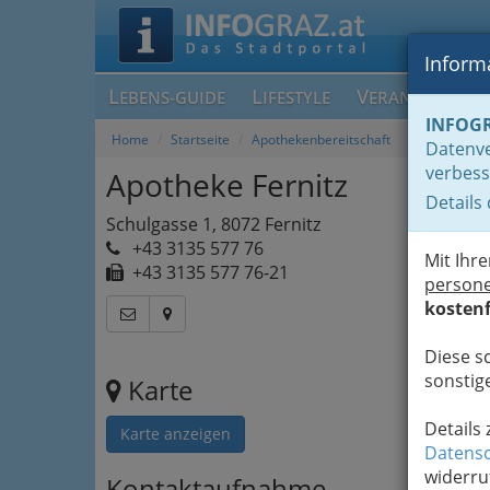
Informa
L
L
V
EBENS-GUIDE
IFESTYLE
ERANSTALTUN
INFOG
Home
Startseite
Apothekenbereitschaft
Datenve
verbess
Apotheke Fernitz
Details
Schulgasse 1, 8072 Fernitz
+43 3135 577 76
Mit Ihr
+43 3135 577 76-21
person
kostenf
Diese s
sonstige
Karte
Details
Karte anzeigen
Datensc
widerru
Kontaktaufnahme