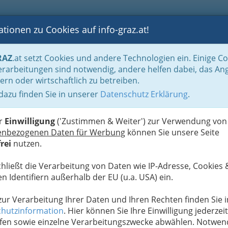
tionen zu Cookies auf info-graz.at!
B
F
G
B
GEN
LOGS
OTOS
ASTRONOMIE
RANCHEN
RAZ
.at setzt Cookies und andere Technologien ein. Einige C
rarbeitungen sind notwendig, andere helfen dabei, das An
ern oder wirtschaftlich zu betreiben.
 dazu finden Sie in unserer
Datenschutz Erklärung
.
N
er
Einwilligung
('Zustimmen & Weiter') zur Verwendung von
enbezogenen Daten für Werbung
können Sie unsere Seite
rei
nutzen.
chließt die Verarbeitung von Daten wie IP-Adresse, Cookies 
n Identifiern außerhalb der EU (u.a. USA) ein.
 zur Verarbeitung Ihrer Daten und Ihren Rechten finden Sie i
hutzinformation
. Hier können Sie Ihre Einwilligung jederzeit
fen sowie einzelne Verarbeitungszwecke abwählen. Notwen