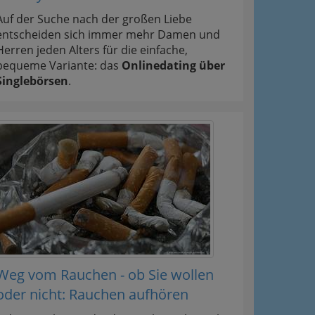
Auf der Suche nach der großen Liebe
entscheiden sich immer mehr Damen und
Herren jeden Alters für die einfache,
bequeme Variante: das
Onlinedating über
Singlebörsen
.
Weg vom Rauchen - ob Sie wollen
oder nicht: Rauchen aufhören