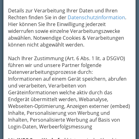
Um die Info-Graz Firmen
vor Spam-Mails zu
bewahren
, verwenden wir an dieser Stelle zur
Details zur Verarbeitung Ihrer Daten und Ihren
Übermittlung Ihrer Nachricht ein sicheres
Rechten finden Sie in der
Datenschutzinformation
.
Formular. Ihre Nachricht wird nach dem
Hier können Sie Ihre Einwilligung jederzeit
Absenden umgehend per Mail an das
widerrufen sowie einzelne Verarbeitungszwecke
Unternehmen Schutzengel - Apotheke
abwählen. Notwendige Cookies & Verarbeitungen
weitergeleitet.
können nicht abgewählt werden.
Mein Name
Nach Ihrer Zustimmung (Art. 6 Abs. 1 lit. a DSGVO)
führen wir und unsere Partner folgende
Datenverarbeitungsprozesse durch:
Meine Email Adresse
Informationen auf einem Gerät speichern, abrufen
und verarbeiten, Verarbeiten von
Geräteinformationen welche aktiv durch das
Endgerät übermittelt werden, Webanalyse,
Mein Betreff
Webseiten-Optimierung, Anzeigen externer (embed)
Inhalte, Personalisierung von Werbung und
Inhalten, Personalisierte Werbung auf Basis von
Meine Nachricht
Login-Daten, Werbeerfolgsmessung