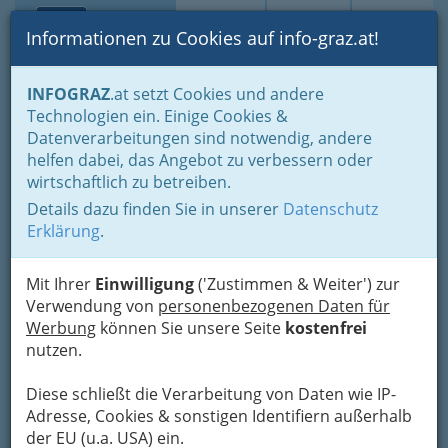
Toggle navi
Suche
Login
Menü
Informationen zu Cookies auf info-graz.at!
Home
Lifestyle
Gleichklang für Körper, Geist und Seele
INFOGRAZ
.at setzt Cookies und andere
Entspannung
Aromatherapie und Aromaberatung
Technologien ein. Einige Cookies &
Schutzengel - Apotheke
Datenverarbeitungen sind notwendig, andere
Nav
helfen dabei, das Angebot zu verbessern oder
Lilienthalgasse 24, 8020 Graz
wirtschaftlich zu betreiben.
+43 316 581 265
Details dazu finden Sie in unserer
Datenschutz
+43 316 581 265 - 15
Erklärung
.
Mit Ihrer
Einwilligung
('Zustimmen & Weiter') zur
Verwendung von
personenbezogenen Daten für
Karte
Werbung
können Sie unsere Seite
kostenfrei
nutzen.
Karte anzeigen
Diese schließt die Verarbeitung von Daten wie IP-
Adresse, Cookies & sonstigen Identifiern außerhalb
Kontaktaufnahme
der EU (u.a. USA) ein.