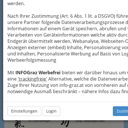
„Gong“ als chinesischer Begriff bedeutet
werden.
einerseits
„Arbeit“, aber
auch „Fähigkeit“ oder
Nach Ihrer Zustimmung (Art. 6 Abs. 1 lit. a DSGVO) führ
„Können“. Somit kann
unsere Partner folgende Datenverarbeitungsprozesse d
man Qigong
Informationen auf einem Gerät speichern, abrufen und 
übersetzen als „
stete
Verarbeiten von Geräteinformationen welche aktiv dur
Arbeit am Qi
“ oder
Endgerät übermittelt werden, Webanalyse, Webseiten-
auch als „
Fähigkeit, Können, mit Qi
Anzeigen externer (embed) Inhalte, Personalisierung 
umzugehen, es zu nutzen
“. Mehr darüber
hier
und Inhalten, Personalisierte Werbung auf Basis von Lo
auf © WikipediA.
Werbeerfolgsmessung
Die Praxis des Qigong soll die
Mit
INFOGraz Werbefrei
bieten wir darüber hinaus um 
Lebensenergie stärken, das Leben
eine
'trackingfreie'
Alternative, welche die Datenverarb
verlängern und zu einer gesunden
Zuge Ihrer Nutzung von info-graz.at von vornherein auf
geistigen Verfassung verhelfen.
Mehr
notwendige Ausmaß beschränkt – nähere Infos dazu fin
zu Qigong
auf
INFOGRAZ
.at
Einstellungen
Login
Zusti