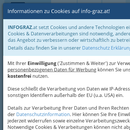
Toggle navi
Suche
Login
Menü
Informationen zu Cookies auf info-graz.at!
Home
Lifestyle
Gleichklang für Körper, Geist und Seele
INFOGRAZ
.at setzt Cookies und andere Technologien ei
Entspannung
Qigong bzw. Chigong
Cookies & Datenverarbeitungen sind notwendig, andere
das Angebot zu verbessern oder wirtschaftlich zu betre
Nav
Qigong bzw. Chigong
Details dazu finden Sie in unserer
Datenschutz Erklärun
„Qi“ (wie „tchi“
Mit Ihrer
Einwilligung
('Zustimmen & Weiter') zur Ver
ausgesprochen, nicht
personenbezogenen Daten für Werbung
können Sie uns
„ki“)
steht in der
kostenfrei
nutzen.
chinesischen
Philosophie und
Diese schließt die Verarbeitung von Daten wie IP-Adress
Medizin sowohl für
sonstigen Identifiern außerhalb der EU (u.a. USA) ein.
die bewegende als auch für die vitale Kraft
des Körpers, aber auch der gesamten Welt
. In
Details zur Verarbeitung Ihrer Daten und Ihren Rechten 
der chinesischen Sprache hat es die Bedeutung
der
Datenschutzinformation
. Hier können Sie Ihre Einwi
von Atem, Energie und Fluidum. Er umfasst viele
jederzeit widerrufen sowie einzelne Verarbeitungszwec
Ausprägungsformen und Wirkungsweisen.
Notwendige Cookies & Verarbeitungen können nicht ab