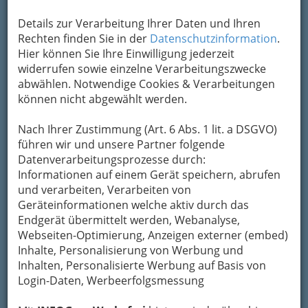
Details zur Verarbeitung Ihrer Daten und Ihren
Rechten finden Sie in der
Datenschutzinformation
.
Hier können Sie Ihre Einwilligung jederzeit
„Leben heißt Bewegung.
widerrufen sowie einzelne Verarbeitungszwecke
Bewegung des Körpers
abwählen. Notwendige Cookies & Verarbeitungen
und Bewegung der
können nicht abgewählt werden.
Energie.
Nach Ihrer Zustimmung (Art. 6 Abs. 1 lit. a DSGVO)
Die Energie im Körper
führen wir und unsere Partner folgende
soll fließen –
Datenverarbeitungsprozesse durch:
und ebenso harmonisch
Informationen auf einem Gerät speichern, abrufen
fließend
und verarbeiten, Verarbeiten von
sollen die Bewegungen
Geräteinformationen welche aktiv durch das
der
Endgerät übermittelt werden, Webanalyse,
traditionellen chinesischen
Webseiten-Optimierung, Anzeigen externer (embed)
Körperkunst sein.“
Inhalte, Personalisierung von Werbung und
Inhalten, Personalisierte Werbung auf Basis von
Dr. Xiaoqiu LI
Login-Daten, Werbeerfolgsmessung
[7. Dan Wushu-Meister]