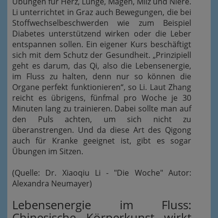
Übungen für Herz, Lunge, Magen, Milz und Niere.
Li unterrichtet in Graz auch Bewegungen, die bei
Stoffwechselbeschwerden wie zum Beispiel
Diabetes unterstützend wirken oder die Leber
entspannen sollen. Ein eigener Kurs beschäftigt
sich mit dem Schutz der Gesundheit. „Prinzipiell
geht es darum, das Qi, also die Lebensenergie,
im Fluss zu halten, denn nur so können die
Organe perfekt funktionieren“, so Li. Laut Zhang
reicht es übrigens, fünfmal pro Woche je 30
Minuten lang zu trainieren. Dabei sollte man auf
den Puls achten, um sich nicht zu
überanstrengen. Und da diese Art des Qigong
auch für Kranke geeignet ist, gibt es sogar
Übungen im Sitzen.
(Quelle: Dr. Xiaoqiu Li - "Die Woche" Autor:
Alexandra Neumayer)
Lebensenergie im Fluss:
Chinesische Körperkunst wirkt