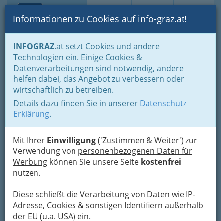
Toggle navi
Suche
Login
Menü
Informationen zu Cookies auf info-graz.at!
Home
Lifestyle
Gleichklang für Körper, Geist und Seele
INFOGRAZ
.at setzt Cookies und andere
Entspannung
Qigong bzw. Chigong
Technologien ein. Einige Cookies &
Dr. Xiaoqiu LI - Leben heißt
Datenverarbeitungen sind notwendig, andere
helfen dabei, das Angebot zu verbessern oder
Bewegung
wirtschaftlich zu betreiben.
Details dazu finden Sie in unserer
Datenschutz
Landweg 19, 8046 Graz- Stattegg
Erklärung
.
+43 316 698 888
+43 664 2526 600
Mit Ihrer
Einwilligung
('Zustimmen & Weiter') zur
Verwendung von
personenbezogenen Daten für
Werbung
können Sie unsere Seite
kostenfrei
nutzen.
Diese schließt die Verarbeitung von Daten wie IP-
Adresse, Cookies & sonstigen Identifiern außerhalb
der EU (u.a. USA) ein.