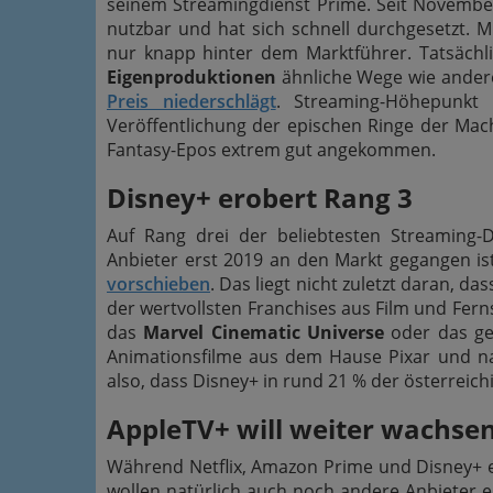
seinem Streamingdienst Prime. Seit November 
nutzbar und hat sich schnell durchgesetzt. 
nur knapp hinter dem Marktführer. Tatsächl
Eigenproduktionen
ähnliche Wege wie ander
Preis niederschlägt
. Streaming-Höhepunkt
Veröffentlichung der epischen Ringe der Macht
Fantasy-Epos extrem gut angekommen.
Disney+ erobert Rang 3
Auf Rang drei der beliebtesten Streaming-D
Anbieter erst 2019 an den Markt gegangen is
vorschieben
. Das liegt nicht zuletzt daran, 
der wertvollsten Franchises aus Film und Fer
das
Marvel Cinematic Universe
oder das g
Animationsfilme aus dem Hause Pixar und nat
also, dass Disney+ in rund 21 % der österreich
AppleTV+ will weiter wachse
Während Netflix, Amazon Prime und Disney+ e
wollen natürlich auch noch andere Anbieter 