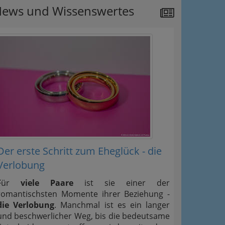
ews und Wissenswertes
Der erste Schritt zum Eheglück - die
Verlobung
Für
viele Paare
ist sie einer der
romantischsten Momente ihrer Beziehung -
die Verlobung
. Manchmal ist es ein langer
und beschwerlicher Weg, bis die bedeutsame