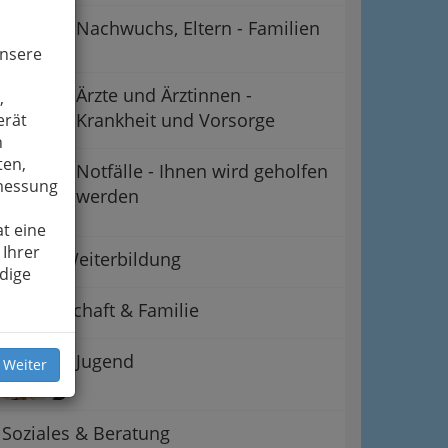
Nachwuchs, Eltern - Familien
unsere
Ärzte und Ärztinnen -
,
Krankheit und Vorsorge
erät
n
ten,
Notfälle - Ihnen wird geholfen
smessung
werden
t eine
 Ihrer
Aus- & Weiterbildung
dige
Partnerschaft & Familie
Jugend
 Weiter
Soziales & Beratung