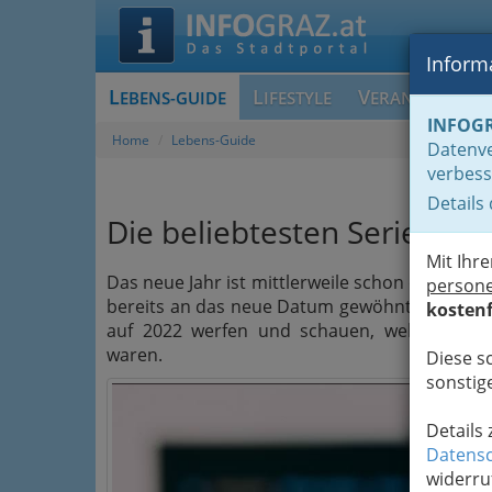
Informa
L
L
V
EBENS-GUIDE
IFESTYLE
ERANSTALTUN
INFOG
Home
Lebens-Guide
Datenve
verbess
Details
Die beliebtesten Serien de
Mit Ihr
Das neue Jahr ist mittlerweile schon ein paar
person
bereits an das neue Datum gewöhnt haben. Wi
kostenf
auf 2022 werfen und schauen, welche
Stre
waren.
Diese s
sonstige
Details
Datensc
widerru