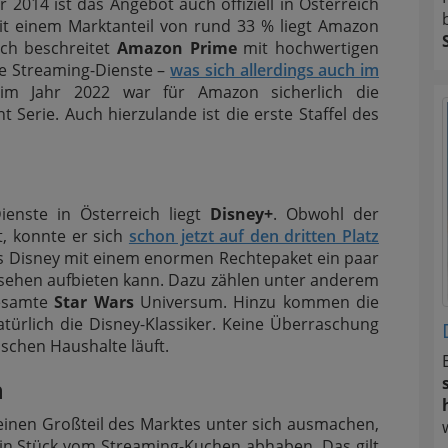
2014 ist das Angebot auch offiziell in Österreich
Mit einem Marktanteil von rund 33 % liegt Amazon
ich beschreitet
Amazon Prime
mit hochwertigen
e Streaming-Dienste –
was sich allerdings auch im
 im Jahr 2022 war für Amazon sicherlich die
 Serie. Auch hierzulande ist die erste Staffel des
ienste in Österreich liegt
Disney+
. Obwohl der
t, konnte er sich
schon jetzt auf den dritten Platz
dass Disney mit einem enormen Rechtepaket ein paar
nsehen aufbieten kann. Dazu zählen unter anderem
esamte
Star Wars
Universum. Hinzu kommen die
ürlich die Disney-Klassiker. Keine Überraschung
ischen Haushalte läuft.
n
inen Großteil des Marktes unter sich ausmachen,
ein Stück vom Streaming-Kuchen abhaben. Das gilt