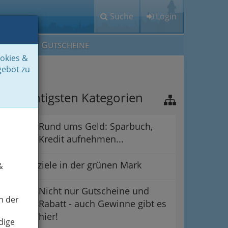
Suche
Login
M
G
EIN IG
UTSCHEINE
ookies &
gebot zu
ie wichtigsten Kategorien
Rund ums Geld: Sparbuch,
Kredit aufnehmen...
Ausflugsziele in der grünen Mark
&
Nicht nur Gutscheine und
n der
Rabatt - auch Gewinne gibt es
hier!
dige