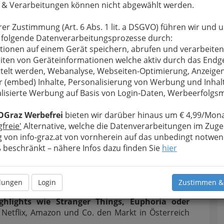
 & Verarbeitungen können nicht abgewählt werden.
rer Zustimmung (Art. 6 Abs. 1 lit. a DSGVO) führen wir und 
 folgende Datenverarbeitungsprozesse durch:
tionen auf einem Gerät speichern, abrufen und verarbeiten
iten von Geräteinformationen welche aktiv durch das Endg
telt werden, Webanalyse, Webseiten-Optimierung, Anzeige
r (embed) Inhalte, Personalisierung von Werbung und Inhal
lisierte Werbung auf Basis von Login-Daten, Werbeerfolg
OGraz Werbefrei
bieten wir darüber hinaus um € 4,99/Mona
gfreie'
Alternative, welche die Datenverarbeitungen im Zuge
 von info-graz.at von vornherein auf das unbedingt notwen
beschränkt – nähere Infos dazu finden Sie
hier
llungen
Login
Zustimmen &
ghlights wie Stranger Things, Euphoria oder
e Netflix, Amazon und Co. den Markt in Österreich