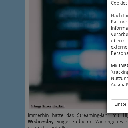
Cookies
Nach Ih
Partner
Informa
Verarbe
übermit
externe
Persona
Mit
INF
'trackin
Nutzung
Ausmaß 
Einste
Immerhin hatte das Streaming-Jahr mit
Hi
Wednesday
einiges zu bieten. Wir zeigen wi
unter sich aufteilen.