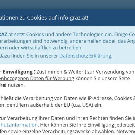
tionen zu Cookies auf info-graz.at!
B
F
G
B
GEN
LOGS
OTOS
ASTRONOMIE
RANCHEN
RAZ
.at setzt Cookies und andere Technologien ein. Einige C
rarbeitungen sind notwendig, andere helfen dabei, das An
ern oder wirtschaftlich zu betreiben.
 dazu finden Sie in unserer
Datenschutz Erklärung
.
D
s vergangenen Jahres
er
Einwilligung
('Zustimmen & Weiter') zur Verwendung von
 Wochen alt und die meisten Menschen dürften sich
enbezogenen Daten für Werbung
können Sie unsere Seite
r wollen trotzdem noch einmal einen Blick zurück
rei
nutzen.
aming-Dienste in Österreich
besonders beliebt
chließt die Verarbeitung von Daten wie IP-Adresse, Cookies 
n Identifiern außerhalb der EU (u.a. USA) ein.
 zur Verarbeitung Ihrer Daten und Ihren Rechten finden Sie i
hutzinformation
. Hier können Sie Ihre Einwilligung jederzeit
fen sowie einzelne Verarbeitungszwecke abwählen. Notwen