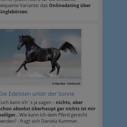
bequeme Variante: das
Onlinedating über
Singlebörsen
.
Die Edelsten unter der Sonne
Euch kann ich´s ja sagen –
nichts, aber
schon absolut überhaupt gar nichts ist mir
heiliger..
Wie kann ich dem Pferd gerecht
werden? - fragt sich Daniela Kummer.