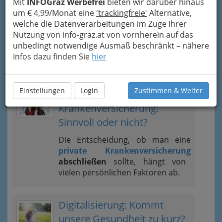
Mit
INFOGraz Werbefrei
bieten wir darüber hinaus
unberührter Landschaft,
um € 4,99/Monat eine
'trackingfreie'
Alternative,
traditionellen
Heilmethoden
und
welche die Datenverarbeitungen im Zuge Ihrer
modernen
Nutzung von info-graz.at von vornherein auf das
Gesundheitsangeboten
zieht sie
unbedingt notwendige Ausmaß beschränkt – nähere
Menschen an, die eine
Auszeit für
Infos dazu finden Sie
hier
Körper und Geist
suchen.
Einstellungen
Login
Zustimmen & Weiter
Private
Krankenversicherung:
Sinnvoll oder nicht?
Die Entscheidung, ob man eine
private Krankenversicherung
abschließen
sollte, hängt von
vielen persönlichen Faktoren ab.
Digitalisierung: Kommt
unsere Gesundheit zu kurz?