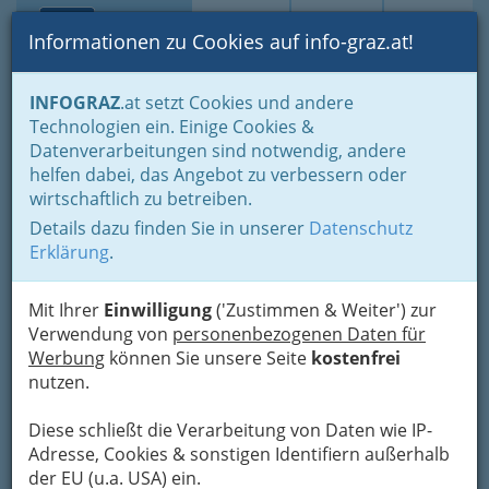
Toggle navi
Suche
Login
Menü
Informationen zu Cookies auf info-graz.at!
Home
Lebens-Guide
Gesundheit & Sport
INFOGRAZ
.at setzt Cookies und andere
Technologien ein. Einige Cookies &
Nav
Datenverarbeitungen sind notwendig, andere
Gesundheit & Sport für
helfen dabei, das Angebot zu verbessern oder
Menschen in Graz und
wirtschaftlich zu betreiben.
Umgebung, Bewegung und
Details dazu finden Sie in unserer
Datenschutz
gesunde Lebensweise im
Erklärung
.
Einklang
Mit Ihrer
Einwilligung
('Zustimmen & Weiter') zur
Verwendung von
personenbezogenen Daten für
Eines unserer wichtigsten Anliegen ist unsere
Werbung
können Sie unsere Seite
kostenfrei
Gesundheit bzw. die Gesundheit unserer
nutzen.
Mitmenschen.
Aber wie gehen wir mit
Diese schließt die Verarbeitung von Daten wie IP-
unserem höchsten Gut
Adresse, Cookies & sonstigen Identifiern außerhalb
um? Das Gesundheits-
der EU (u.a. USA) ein.
Bewusstsein sollte