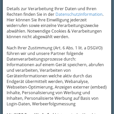
durch mehr Bewegung
Details zur Verarbeitung Ihrer Daten und Ihren
und die richtige,
Rechten finden Sie in der
Datenschutzinformation
.
bewusste Ernährung bereits in jungen Jahren
Hier können Sie Ihre Einwilligung jederzeit
geschult werden. Und es gibt eine Vielzahl an
widerrufen sowie einzelne Verarbeitungszwecke
Möglichkeiten, etwas für die Gesundheit zu tun.
abwählen. Notwendige Cookies & Verarbeitungen
Viele dieser Möglichkeiten finden Sie auch über
können nicht abgewählt werden.
die Links auf der rechten Seite in unserem
Branchen-Guide.
Nach Ihrer Zustimmung (Art. 6 Abs. 1 lit. a DSGVO)
führen wir und unsere Partner folgende
Aktuelles zum Thema
Datenverarbeitungsprozesse durch:
Informationen auf einem Gerät speichern, abrufen
Die Steiermark als
und verarbeiten, Verarbeiten von
Geräteinformationen welche aktiv durch das
Gesundheitsregion:
Endgerät übermittelt werden, Webanalyse,
Angebote für Körper und
Webseiten-Optimierung, Anzeigen externer (embed)
Geist
Inhalte, Personalisierung von Werbung und
Inhalten, Personalisierte Werbung auf Basis von
Die Steiermark ist weit mehr als
Login-Daten, Werbeerfolgsmessung
nur ein Paradies für Naturfreunde.
Mit ihrer Kombination aus