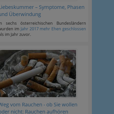
Liebeskummer – Symptome, Phasen
und Überwindung
In sechs österreichischen Bundesländern
wurden im
Jahr 2017 mehr Ehen geschlossen
als im Jahr zuvor.
Weg vom Rauchen - ob Sie wollen
oder nicht: Rauchen aufhören