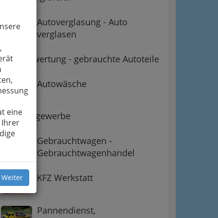
Autoverglasung - Auto
unsere
verglasen
,
Autoverwertung - gebrauchte Autoteile
erät
n
ten,
Autowäsche
smessung
t eine
Garagengewerbe
 Ihrer
dige
Gebrauchtwagen -
Gebrauchtwagenhandel
KFZ Werkstatt
 Weiter
Pannendienst,