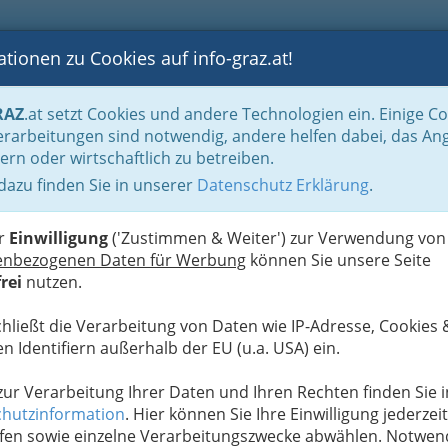
tionen zu Cookies auf info-graz.at!
B
F
G
B
GEN
LOGS
OTOS
ASTRONOMIE
RANCHEN
RAZ
.at setzt Cookies und andere Technologien ein. Einige C
rarbeitungen sind notwendig, andere helfen dabei, das An
ern oder wirtschaftlich zu betreiben.
 dazu finden Sie in unserer
Datenschutz Erklärung
.
N
er
Einwilligung
('Zustimmen & Weiter') zur Verwendung von
t- und Vorführwagen. Auktionen.
enbezogenen Daten für Werbung
können Sie unsere Seite
rei
nutzen.
chließt die Verarbeitung von Daten wie IP-Adresse, Cookies 
u bewahren
, verwenden wir an dieser Stelle zur
n Identifiern außerhalb der EU (u.a. USA) ein.
Formular. Ihre Nachricht wird nach dem Absenden
to weitergeleitet.
 zur Verarbeitung Ihrer Daten und Ihren Rechten finden Sie i
hutzinformation
. Hier können Sie Ihre Einwilligung jederzeit
Meine Nachricht
fen sowie einzelne Verarbeitungszwecke abwählen. Notwen