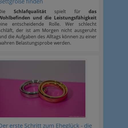
Bettgröße finden
Die
Schlafqualität
spielt für
das
Wohlbefinden und die Leistungsfähigkeit
eine entscheidende Rolle. Wer schlecht
schläft, der ist am Morgen nicht ausgeruht
und die Aufgaben des Alltags können zu einer
wahren Belastungsprobe werden.
Der erste Schritt zum Eheglück - die