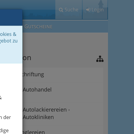
Suche
Login
M
G
EIN IG
UTSCHEINE
ookies &
gebot zu
avigation
Autobeschriftung
Autohandel
&
Autolackierereien -
Autokliniken
n der
dige
Autospenglereien