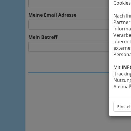
Cookies
Meine Email Adresse
Nach Ih
Partner
Informa
Verarbe
Mein Betreff
übermit
externe
Persona
Mit
INF
'trackin
Nutzung
Ausmaß 
Einste