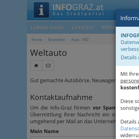
Informa
L
L
V
EBENS-GUIDE
IFESTYLE
ERANSTALTUN
INFOG
Home
Branchen
Auto - KFZ
Datenve
verbess
Weltauto
Details
Mit Ihr
Gut gemachte Autobörse. Neuwagen, Gebrauch
person
kostenf
Kontaktaufnahme
Diese s
Um die Info-Graz Firmen
vor Spam-Mails z
sonstige
Übermittlung Ihrer Nachricht ein sicheres 
umgehend per Mail an das Unternehmen Weltau
Details
Datensc
Mein Name
widerru