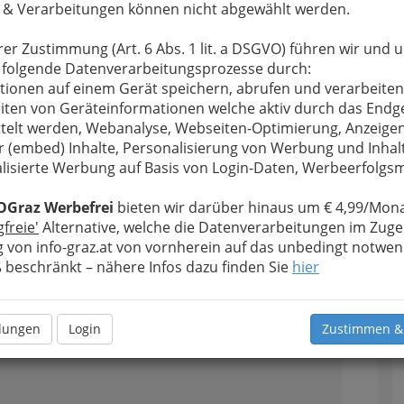
 & Verarbeitungen können nicht abgewählt werden.
n
rer Zustimmung (Art. 6 Abs. 1 lit. a DSGVO) führen wir und 
 folgende Datenverarbeitungsprozesse durch:
tionen auf einem Gerät speichern, abrufen und verarbeiten
iten von Geräteinformationen welche aktiv durch das Endg
telt werden, Webanalyse, Webseiten-Optimierung, Anzeige
2
r (embed) Inhalte, Personalisierung von Werbung und Inhal
lisierte Werbung auf Basis von Login-Daten, Werbeerfolg
OGraz Werbefrei
bieten wir darüber hinaus um € 4,99/Mona
gfreie'
Alternative, welche die Datenverarbeitungen im Zuge
n
 von info-graz.at von vornherein auf das unbedingt notwen
beschränkt – nähere Infos dazu finden Sie
hier
3
llungen
Login
Zustimmen &