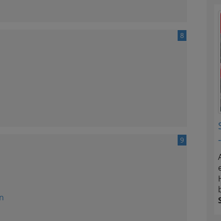
8
9
n