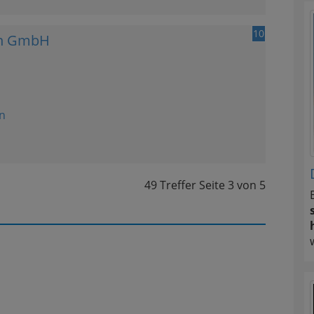
10
ten GmbH
n
49 Treffer
Seite
3
von
5