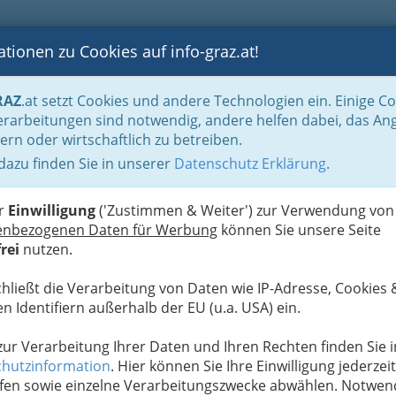
tionen zu Cookies auf info-graz.at!
B
F
G
B
GEN
LOGS
OTOS
ASTRONOMIE
RANCHEN
RAZ
.at setzt Cookies und andere Technologien ein. Einige C
Der Handel nach WKO-Gliederung
Landesgremium des Fahrzeughandels
rarbeitungen sind notwendig, andere helfen dabei, das An
iceeinrichtungen
ern oder wirtschaftlich zu betreiben.
 dazu finden Sie in unserer
Datenschutz Erklärung
.
N
andteilen, KFZ-Zubehör und
er
Einwilligung
('Zustimmen & Weiter') zur Verwendung von
enbezogenen Daten für Werbung
können Sie unsere Seite
rei
nutzen.
chließt die Verarbeitung von Daten wie IP-Adresse, Cookies 
Alle Bezirke
n Identifiern außerhalb der EU (u.a. USA) ein.
1
 zur Verarbeitung Ihrer Daten und Ihren Rechten finden Sie i
hutzinformation
. Hier können Sie Ihre Einwilligung jederzeit
fen sowie einzelne Verarbeitungszwecke abwählen. Notwen