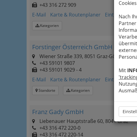
Cookies
+43 316 272 909
E-Mail
Karte & Routenplaner
Eintrag änder
Nach Ih
Partner
Kategorien
Informa
Verarbe
übermit
Forstinger Österreich GmbH
externe
Wiener Straße 339, 8051 Graz-Gösting
Persona
+43 59101 9807
+43 59101 9029 - 4
Mit
INF
'trackin
E-Mail
Karte & Routenplaner
Eintrag änder
Nutzung
Ausmaß 
Standorte
Kategorien
Franz Gady GmbH
Einste
Liebenauer Hauptstraße 60, 8041 Graz
+43 316 472 220-0
+43 316 472 220-14