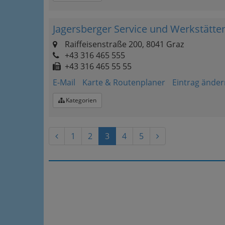
Jagersberger Service und Werkstät
Raiffeisenstraße 200, 8041 Graz
+43 316 465 555
+43 316 465 55 55
E-Mail
Karte & Routenplaner
Eintrag änder
Kategorien
1
2
3
4
5