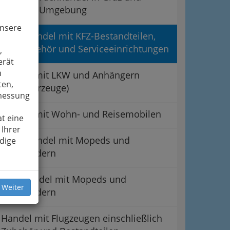
Umgebung
unsere
Einzelhandel mit KFZ-Bestandteilen,
KFZ-Zubehör und Serviceeinrichtungen
,
erät
n
Handel mit LKW und Anhängern
ten,
(Nutzfahrzeuge)
smessung
Handel mit Wohn- und Reisemobilen
t eine
 Ihrer
Einzelhandel mit Mopeds und
dige
Motorrädern
Großhandel mit Mopeds und
 Weiter
Motorrädern
Handel mit Flugzeugen einschließlich