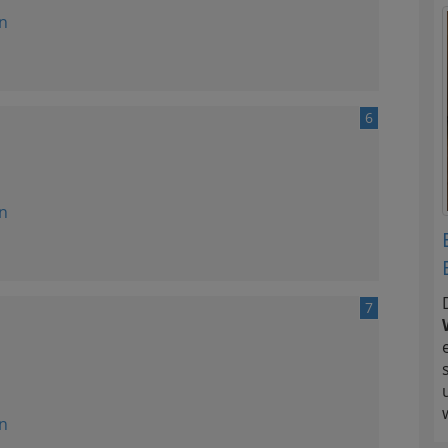
n
6
n
7
n