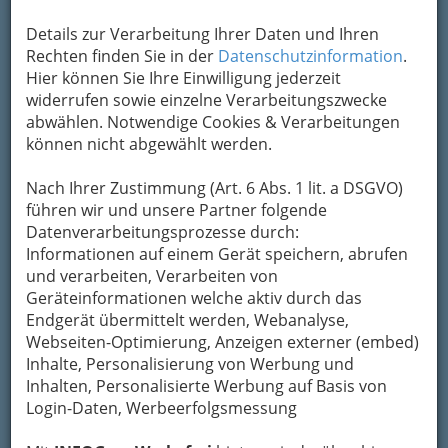
Übermittlung Ihrer Nachricht ein sicheres
Details zur Verarbeitung Ihrer Daten und Ihren
Formular. Ihre Nachricht wird nach dem
Rechten finden Sie in der
Datenschutzinformation
.
Absenden umgehend per Mail an das
Hier können Sie Ihre Einwilligung jederzeit
Unternehmen Markus Knaus Car4Fit
widerrufen sowie einzelne Verarbeitungszwecke
weitergeleitet.
abwählen. Notwendige Cookies & Verarbeitungen
Mein Name
können nicht abgewählt werden.
Nach Ihrer Zustimmung (Art. 6 Abs. 1 lit. a DSGVO)
Meine Email Adresse
führen wir und unsere Partner folgende
Datenverarbeitungsprozesse durch:
Informationen auf einem Gerät speichern, abrufen
und verarbeiten, Verarbeiten von
Mein Betreff
Geräteinformationen welche aktiv durch das
Endgerät übermittelt werden, Webanalyse,
Webseiten-Optimierung, Anzeigen externer (embed)
Meine Nachricht
Inhalte, Personalisierung von Werbung und
Inhalten, Personalisierte Werbung auf Basis von
Login-Daten, Werbeerfolgsmessung