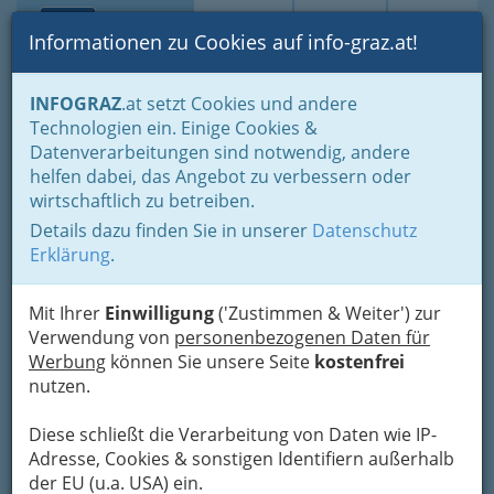
Toggle navi
Suche
Login
Menü
Informationen zu Cookies auf info-graz.at!
Home
Branchen
Auto - KFZ
Autowäsche
INFOGRAZ
.at setzt Cookies und andere
Technologien ein. Einige Cookies &
Markus Knaus Car4Fit
Nav
Datenverarbeitungen sind notwendig, andere
helfen dabei, das Angebot zu verbessern oder
Kärntnerstrasse 115, 8053 Graz
wirtschaftlich zu betreiben.
+43 650 720 01 79
Details dazu finden Sie in unserer
Datenschutz
Erklärung
.
Mit Ihrer
Einwilligung
('Zustimmen & Weiter') zur
Karte
Verwendung von
personenbezogenen Daten für
Werbung
können Sie unsere Seite
kostenfrei
Karte anzeigen
nutzen.
Kontaktaufnahme
Diese schließt die Verarbeitung von Daten wie IP-
Adresse, Cookies & sonstigen Identifiern außerhalb
Um die Info-Graz Firmen
vor Spam-Mails zu
der EU (u.a. USA) ein.
bewahren
, verwenden wir an dieser Stelle zur