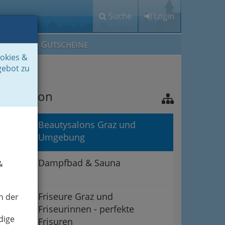
Suche
Login
M
G
EIN IG
UTSCHEINE
ookies &
gebot zu
avigation
Beautysalons Graz und
Umgebung
Dampfbad & Sauna
&
Friseure Graz und
n der
Friseurinnen - perfekte
dige
Frisuren