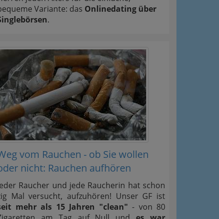
bequeme Variante: das
Onlinedating über
Singlebörsen
.
Weg vom Rauchen - ob Sie wollen
oder nicht: Rauchen aufhören
Jeder Raucher und jede Raucherin hat schon
zig Mal versucht, aufzuhören! Unser GF ist
seit mehr als 15 Jahren "clean"
- von 80
Zigaretten am Tag auf Null und
es war