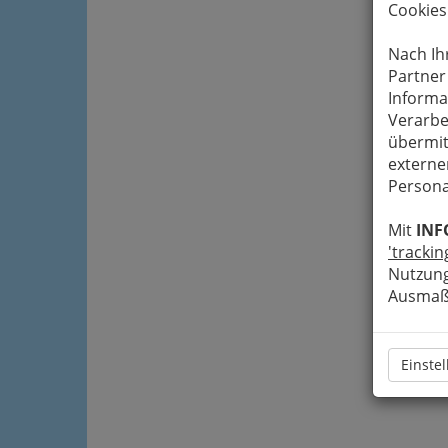
Cookies
Nach Ih
Partner
Informa
Verarbe
übermit
externe
Persona
Mit
INF
'trackin
Nutzung
Ausmaß 
Einste