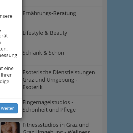
Ernährungs-Beratung
unsere
,
Lifestyle & Beauty
erät
n
ten,
Schlank & Schön
smessung
t eine
Esoterische Dienstleistungen
 Ihrer
Graz und Umgebung -
dige
ation
Esoterik
 Oben
Fingernagelstudios -
 Weiter
Schönheit und Pflege
Fitnessstudios in Graz und
Graz Umgebung - Wellness