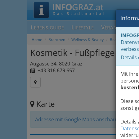
Informa
L
L
V
EBENS-GUIDE
IFESTYLE
ERANSTALTUN
INFOG
Home
Branchen
Wellness & Beauty
Beautysalons G
Datenve
verbess
Kosmetik - Fußpflege Gudr
Details
Augasse 34, 8020 Graz
+43 316 679 657
Mit Ihr
person
kostenf
Diese s
Karte
sonstige
Adresse mit Google Maps anschauen
Details
Datensc
widerru