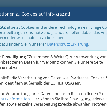
tionen zu Cookies auf info-graz.at!
B
F
G
B
GEN
LOGS
OTOS
ASTRONOMIE
RANCHEN
RAZ
.at setzt Cookies und andere Technologien ein. Einige C
raz und Umgebung
rarbeitungen sind notwendig, andere helfen dabei, das An
ern oder wirtschaftlich zu betreiben.
un
 dazu finden Sie in unserer
Datenschutz Erklärung
.
N
er
Einwilligung
('Zustimmen & Weiter') zur Verwendung von
enbezogenen Daten für Werbung
können Sie unsere Seite
rei
nutzen.
chließt die Verarbeitung von Daten wie IP-Adresse, Cookies 
n Identifiern außerhalb der EU (u.a. USA) ein.
 zur Verarbeitung Ihrer Daten und Ihren Rechten finden Sie i
hutzinformation
. Hier können Sie Ihre Einwilligung jederzeit
fen sowie einzelne Verarbeitungszwecke abwählen. Notwen