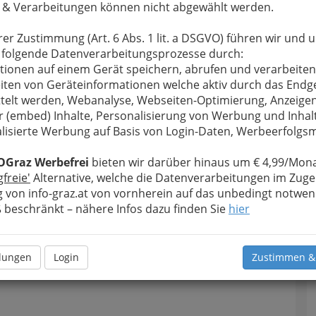
 & Verarbeitungen können nicht abgewählt werden.
rer Zustimmung (Art. 6 Abs. 1 lit. a DSGVO) führen wir und 
 folgende Datenverarbeitungsprozesse durch:
tionen auf einem Gerät speichern, abrufen und verarbeiten
iten von Geräteinformationen welche aktiv durch das Endg
telt werden, Webanalyse, Webseiten-Optimierung, Anzeige
r (embed) Inhalte, Personalisierung von Werbung und Inhal
lisierte Werbung auf Basis von Login-Daten, Werbeerfolg
OGraz Werbefrei
bieten wir darüber hinaus um € 4,99/Mona
gfreie'
Alternative, welche die Datenverarbeitungen im Zuge
 von info-graz.at von vornherein auf das unbedingt notwen
Navig
beschränkt – nähere Infos dazu finden Sie
hier
Nach
llungen
Login
Zustimmen &