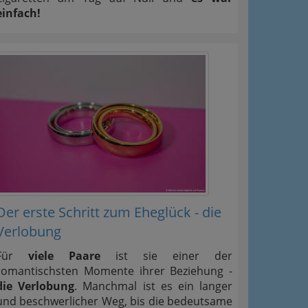
einfach!
Der erste Schritt zum Eheglück - die
Verlobung
Für
viele Paare
ist sie einer der
romantischsten Momente ihrer Beziehung -
die Verlobung
. Manchmal ist es ein langer
und beschwerlicher Weg, bis die bedeutsame