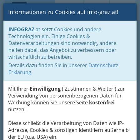
Toggle navi
Suche
Login
Menü
Informationen zu Cookies auf info-graz.at!
Home
Branchen
Wellness & Beauty
INFOGRAZ
.at setzt Cookies und andere
Berufsbild Friseur/Friseurin und
Technologien ein. Einige Cookies &
Perückenmacher/Perückenmacherin bzw. Stylist/Stylistin
Datenverarbeitungen sind notwendig, andere
Nav
helfen dabei, das Angebot zu verbessern oder
Friseur Graz - Friseurin und
wirtschaftlich zu betreiben.
Perückenmacher -
Details dazu finden Sie in unserer
Datenschutz
Erklärung
.
Perückenmacherin bzw.
Stylist - Stylistin
Mit Ihrer
Einwilligung
('Zustimmen & Weiter') zur
Verwendung von
personenbezogenen Daten für
Werbung
können Sie unsere Seite
kostenfrei
Das sollte man
nutzen.
mitbringen.
Wer Friseur werden
Diese schließt die Verarbeitung von Daten wie IP-
will, muß schon einiges
Adresse, Cookies & sonstigen Identifiern außerhalb
Talent haben: zum
der EU (u.a. USA) ein.