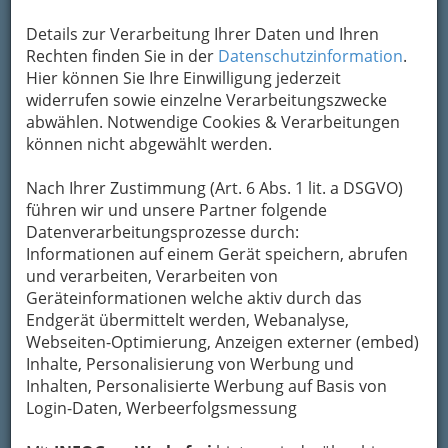
Beispiel Form- und
Farbgefühl, handwerkliches Geschick. Und vor
Details zur Verarbeitung Ihrer Daten und Ihren
allem muß man gut mit Menschen umgehen
Rechten finden Sie in der
Datenschutzinformation
.
können
Hier können Sie Ihre Einwilligung jederzeit
widerrufen sowie einzelne Verarbeitungszwecke
Was sonst noch zählt
abwählen. Notwendige Cookies & Verarbeitungen
können nicht abgewählt werden.
Schulabschluß, Freundlichkeit,
Kontaktfreudigkeit, gepflegte Erscheinung,
Nach Ihrer Zustimmung (Art. 6 Abs. 1 lit. a DSGVO)
körperliche Fitneß (auch bei langem Stehen), die
führen wir und unsere Partner folgende
Haut darf nicht zu allergischen Überreaktionen
Datenverarbeitungsprozesse durch:
neigen.
Informationen auf einem Gerät speichern, abrufen
und verarbeiten, Verarbeiten von
Das
Geräteinformationen welche aktiv durch das
Endgerät übermittelt werden, Webanalyse,
Webseiten-Optimierung, Anzeigen externer (embed)
Inhalte, Personalisierung von Werbung und
Inhalten, Personalisierte Werbung auf Basis von
Ausbildungsprogramm:
Login-Daten, Werbeerfolgsmessung
Die Ausbildung dauert drei Jahre. Neben der