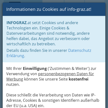
Toggle navi
Suche
Login
Menü
Informationen zu Cookies auf info-graz.at!
Home
Fotos
INFOGRAZ
.at setzt Cookies und andere
Jänner bis Dezember - nach Monaten und Halbjahren gruppiert
Technologien ein. Einige Cookies &
November 2014
Datenverarbeitungen sind notwendig, andere
helfen dabei, das Angebot zu verbessern oder
Thinking Pieces 2014
wirtschaftlich zu betreiben.
Details dazu finden Sie in unserer
Datenschutz
Erklärung
Previous
.
Next
Mit Ihrer
Einwilligung
('Zustimmen & Weiter') zur
Verwendung von
personenbezogenen Daten für
Werbung
können Sie unsere Seite
kostenfrei
nutzen.
Diese schließt die Verarbeitung von Daten wie IP-
Adresse, Cookies & sonstigen Identifiern außerhalb
der EU (u.a. USA) ein.