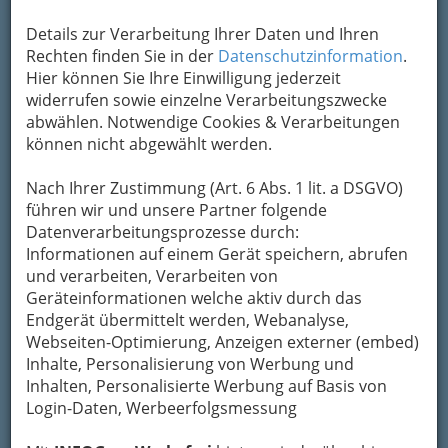
Details zur Verarbeitung Ihrer Daten und Ihren
Die Sámaheydi Sisters mit 'Thinking Pieces 2014' im Forum
Stadtpark - 001
Rechten finden Sie in der
Datenschutzinformation
.
Hier können Sie Ihre Einwilligung jederzeit
Vergrößern
widerrufen sowie einzelne Verarbeitungszwecke
abwählen. Notwendige Cookies & Verarbeitungen
können nicht abgewählt werden.
Nach Ihrer Zustimmung (Art. 6 Abs. 1 lit. a DSGVO)
führen wir und unsere Partner folgende
Datenverarbeitungsprozesse durch:
Informationen auf einem Gerät speichern, abrufen
und verarbeiten, Verarbeiten von
Geräteinformationen welche aktiv durch das
Endgerät übermittelt werden, Webanalyse,
Webseiten-Optimierung, Anzeigen externer (embed)
Inhalte, Personalisierung von Werbung und
Inhalten, Personalisierte Werbung auf Basis von
Login-Daten, Werbeerfolgsmessung
Die Sámaheydi Sisters mit