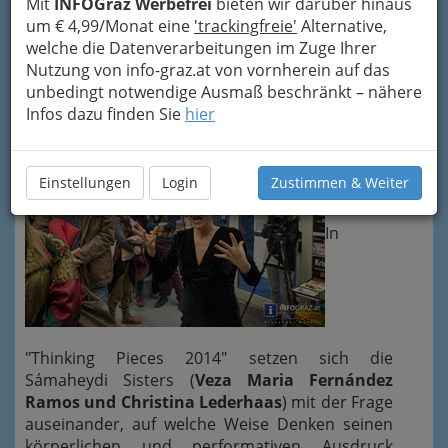
Mit
INFOGraz Werbefrei
bieten wir darüber hinaus
"Thinking Pieces 2014"
um € 4,99/Monat eine
'trackingfreie'
Alternative,
welche die Datenverarbeitungen im Zuge Ihrer
im Forum Stadtpark am 27.
Nutzung von info-graz.at von vornherein auf das
unbedingt notwendige Ausmaß beschränkt – nähere
November 2014
Infos dazu finden Sie
hier
Einstellungen
Login
Zustimmen & Weiter
In
"Thinking Pieces 2014" setzen sich die
Sámaheydi Sisters (
Veza Maria Fernández
Ramos und Christina Lederhaas
) mit der Frage
auseinander, auf welche Weise Denken seinen
körperlichen und performativen Ausdruck