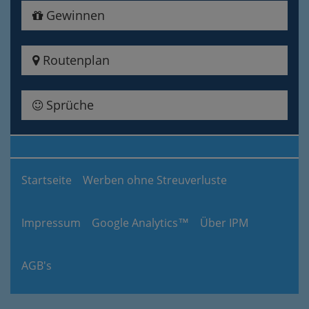
Gewinnen
Routenplan
Sprüche
Startseite
Werben ohne Streuverluste
Impressum
Google Analytics™
Über IPM
AGB's