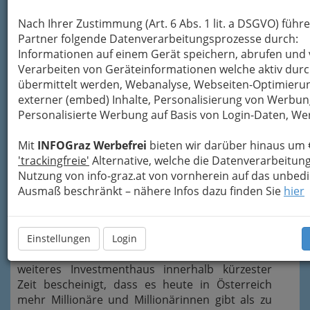
Nach Ihrer Zustimmung (Art. 6 Abs. 1 lit. a DSGVO) führ
Partner folgende Datenverarbeitungsprozesse durch:
Informationen auf einem Gerät speichern, abrufen und 
Verarbeiten von Geräteinformationen welche aktiv dur
übermittelt werden, Webanalyse, Webseiten-Optimierun
externer (embed) Inhalte, Personalisierung von Werbun
Personalisierte Werbung auf Basis von Login-Daten, W
Mit
INFOGraz Werbefrei
bieten wir darüber hinaus um 
'trackingfreie'
Alternative, welche die Datenverarbeitun
Nutzung von info-graz.at von vornherein auf das unbed
Ausmaß beschränkt – nähere Infos dazu finden Sie
hier
Alexandra Strickner, Ökonomin und
Obfrau von Attac Österreich
Einstellungen
Login
Mit der Vermögensstudie von Valluga hat ein
weiteres Investmenthaus innerhalb kürzester
Zeit bescheinigt, dass es heute in Österreich
mehr Millionäre und
Millionäri
nnen gibt als zu