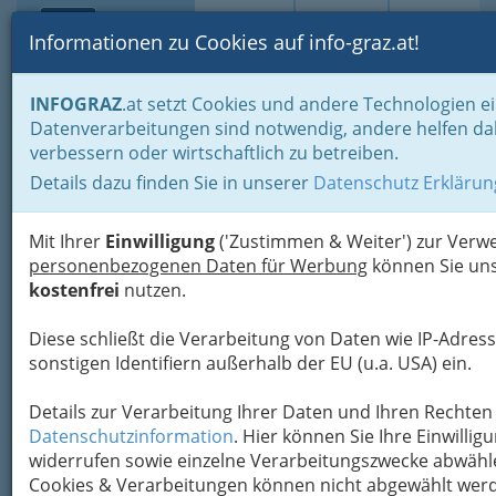
Toggle navi
Suche
Login
Menü
Informationen zu Cookies auf info-graz.at!
Home
Blogs
Politik - von Stadtpolitik bis zur Weltpolitik
INFOGRAZ
.at setzt Cookies und andere Technologien ei
Österreichische Politik und Verwaltung
Datenverarbeitungen sind notwendig, andere helfen da
verbessern oder wirtschaftlich zu betreiben.
Nav
(DIESE) Krisenpolitik
Details dazu finden Sie in unserer
Datenschutz Erklärun
macht(e) Reiche reicher und
Arme ärmer
Mit Ihrer
Einwilligung
('Zustimmen & Weiter') zur Ver
personenbezogenen Daten für Werbung
können Sie uns
kostenfrei
nutzen.
Heute gibt es in Österreich
mehr Millionäre
und Millionärinnen als zu Beginn der Krise
Diese schließt die Verarbeitung von Daten wie IP-Adress
und ihr Vermögen ist weiter
sonstigen Identifiern außerhalb der EU (u.a. USA) ein.
überdurchschnittlich stark gewachsen.
Details zur Verarbeitung Ihrer Daten und Ihren Rechten 
Vermögensuhr zeigt das große
Datenschutzinformation
. Hier können Sie Ihre Einwilligu
Potential von Vermögenssteuern
widerrufen sowie einzelne Verarbeitungszwecke abwäh
Cookies & Verarbeitungen können nicht abgewählt wer