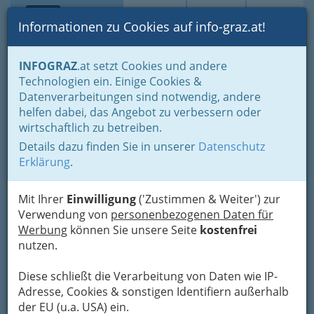
Toggle navi
Suche
Login
Menü
Informationen zu Cookies auf info-graz.at!
Home
Branchen
INFOGRAZ
.at setzt Cookies und andere
Technologien ein. Einige Cookies &
Robert Bosch
Datenverarbeitungen sind notwendig, andere
Aktiengesellschaft
helfen dabei, das Angebot zu verbessern oder
wirtschaftlich zu betreiben.
Schönaugasse 37, 8010 Graz
Details dazu finden Sie in unserer
Datenschutz
+43 1 79722
Erklärung
.
+43 1 79722 - 5799
Mit Ihrer
Einwilligung
('Zustimmen & Weiter') zur
Verwendung von
personenbezogenen Daten für
Werbung
können Sie unsere Seite
kostenfrei
Karte
nutzen.
Diese schließt die Verarbeitung von Daten wie IP-
Adresse mit Google Maps anschauen
Adresse, Cookies & sonstigen Identifiern außerhalb
der EU (u.a. USA) ein.