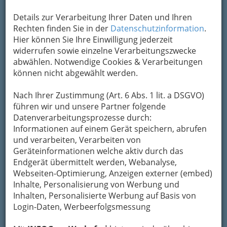
Kontaktaufnahme
Details zur Verarbeitung Ihrer Daten und Ihren
Rechten finden Sie in der
Datenschutzinformation
.
Um die Info-Graz Firmen
vor Spam-Mails zu
Hier können Sie Ihre Einwilligung jederzeit
bewahren
, verwenden wir an dieser Stelle zur
widerrufen sowie einzelne Verarbeitungszwecke
Übermittlung Ihrer Nachricht ein sicheres
abwählen. Notwendige Cookies & Verarbeitungen
Formular. Ihre Nachricht wird nach dem
können nicht abgewählt werden.
Absenden umgehend per Mail an das
Unternehmen Robert Bosch Aktiengesellschaft
Nach Ihrer Zustimmung (Art. 6 Abs. 1 lit. a DSGVO)
weitergeleitet.
führen wir und unsere Partner folgende
Mein Name
Datenverarbeitungsprozesse durch:
Informationen auf einem Gerät speichern, abrufen
und verarbeiten, Verarbeiten von
Geräteinformationen welche aktiv durch das
Meine Email Adresse
Endgerät übermittelt werden, Webanalyse,
Webseiten-Optimierung, Anzeigen externer (embed)
Inhalte, Personalisierung von Werbung und
Mein Betreff
Inhalten, Personalisierte Werbung auf Basis von
Login-Daten, Werbeerfolgsmessung