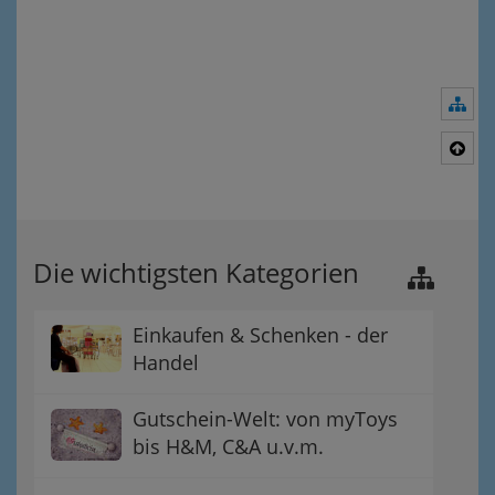
Nav
Nac
Die wichtigsten Kategorien
Einkaufen & Schenken - der
Handel
Gutschein-Welt: von myToys
bis H&M, C&A u.v.m.