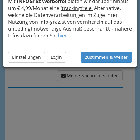
Mit
INFOGraz Werbefrei
bieten wir darüber hinaus
Meine Nachricht
um € 4,99/Monat eine
'trackingfreie'
Alternative,
welche die Datenverarbeitungen im Zuge Ihrer
Nutzung von info-graz.at von vornherein auf das
unbedingt notwendige Ausmaß beschränkt – nähere
Infos dazu finden Sie
hier
Einstellungen
Login
Zustimmen & Weiter
Meine Nachricht senden