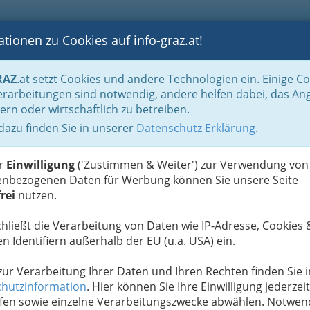
tionen zu Cookies auf info-graz.at!
B
F
G
B
GEN
LOGS
OTOS
ASTRONOMIE
RANCHEN
RAZ
.at setzt Cookies und andere Technologien ein. Einige C
rarbeitungen sind notwendig, andere helfen dabei, das An
ern oder wirtschaftlich zu betreiben.
Wellness
 dazu finden Sie in unserer
Datenschutz Erklärung
.
D
er
Einwilligung
('Zustimmen & Weiter') zur Verwendung von
enbezogenen Daten für Werbung
können Sie unsere Seite
rei
nutzen.
chließt die Verarbeitung von Daten wie IP-Adresse, Cookies 
n Identifiern außerhalb der EU (u.a. USA) ein.
 zur Verarbeitung Ihrer Daten und Ihren Rechten finden Sie i
hutzinformation
. Hier können Sie Ihre Einwilligung jederzeit
fen sowie einzelne Verarbeitungszwecke abwählen. Notwen