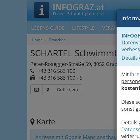
Informa
L
L
V
EBENS-GUIDE
IFESTYLE
ERANSTALTUN
INFOG
Home
Branchen
Datenve
verbess
SCHARTEL Schwimmbad & 
Details
Peter-Rosegger-Straße 59, 8052 Graz
+43 316 583 100
Mit Ihr
+43 316 583 100 - 6
person
kostenf
Gutschein
Diese s
sonstige
Karte
Details
Datensc
widerru
Adresse mit Google Maps anschauen