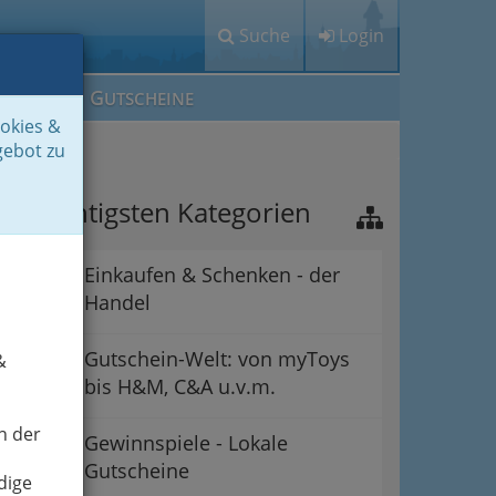
Suche
Login
M
G
EIN IG
UTSCHEINE
ookies &
gebot zu
ie wichtigsten Kategorien
Einkaufen & Schenken - der
Handel
Gutschein-Welt: von myToys
&
bis H&M, C&A u.v.m.
n der
Gewinnspiele - Lokale
Gutscheine
dige