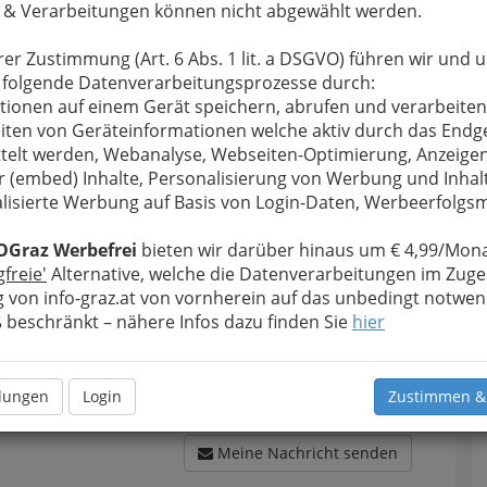
 & Verarbeitungen können nicht abgewählt werden.
rer Zustimmung (Art. 6 Abs. 1 lit. a DSGVO) führen wir und 
 folgende Datenverarbeitungsprozesse durch:
tionen auf einem Gerät speichern, abrufen und verarbeiten
u bewahren
, verwenden wir an dieser Stelle zur
iten von Geräteinformationen welche aktiv durch das Endg
Formular. Ihre Nachricht wird nach dem Absenden
telt werden, Webanalyse, Webseiten-Optimierung, Anzeige
RTEL Schwimmbad & Wellness weitergeleitet.
r (embed) Inhalte, Personalisierung von Werbung und Inhal
Meine Nachricht
lisierte Werbung auf Basis von Login-Daten, Werbeerfolg
OGraz Werbefrei
bieten wir darüber hinaus um € 4,99/Mona
gfreie'
Alternative, welche die Datenverarbeitungen im Zuge
 von info-graz.at von vornherein auf das unbedingt notwen
beschränkt – nähere Infos dazu finden Sie
hier
llungen
Login
Zustimmen &
Meine Nachricht senden