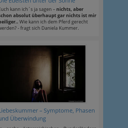
Die Edelsten unter der Sonne
Euch kann ich´s ja sagen –
nichts, aber
schon absolut überhaupt gar nichts ist mir
heiliger..
Wie kann ich dem Pferd gerecht
werden? - fragt sich Daniela Kummer.
Liebeskummer – Symptome, Phasen
und Überwindung