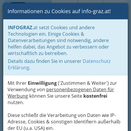
Toggle navi
Suche
Login
Menü
Informationen zu Cookies auf info-graz.at!
Home
Branchen
INFOGRAZ
.at setzt Cookies und andere
Technologien ein. Einige Cookies &
Acitvia Gebäudereinigung
Datenverarbeitungen sind notwendig, andere
helfen dabei, das Angebot zu verbessern oder
Sporgasse 25, 8010 Graz
wirtschaftlich zu betreiben.
+43 316 816 800
+43 316 811 606 - 15
Details dazu finden Sie in unserer
Datenschutz
Erklärung
.
Mit Ihrer
Einwilligung
('Zustimmen & Weiter') zur
Verwendung von
personenbezogenen Daten für
Karte
Werbung
können Sie unsere Seite
kostenfrei
nutzen.
Adresse mit Google Maps anschauen
Diese schließt die Verarbeitung von Daten wie IP-
Adresse, Cookies & sonstigen Identifiern außerhalb
der EU (u.a. USA) ein.
Kontaktaufnahme