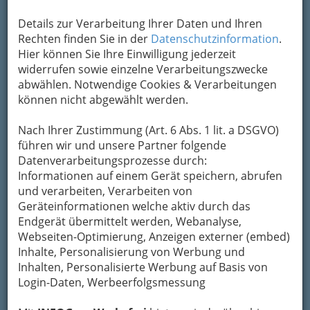
Um die Info-Graz Firmen
vor Spam-Mails zu
Details zur Verarbeitung Ihrer Daten und Ihren
bewahren
, verwenden wir an dieser Stelle zur
Rechten finden Sie in der
Datenschutzinformation
.
Übermittlung Ihrer Nachricht ein sicheres
Hier können Sie Ihre Einwilligung jederzeit
Formular. Ihre Nachricht wird nach dem
widerrufen sowie einzelne Verarbeitungszwecke
Absenden umgehend per Mail an das
abwählen. Notwendige Cookies & Verarbeitungen
Unternehmen Acitvia Gebäudereinigung
können nicht abgewählt werden.
weitergeleitet.
Nach Ihrer Zustimmung (Art. 6 Abs. 1 lit. a DSGVO)
Mein Name
führen wir und unsere Partner folgende
Datenverarbeitungsprozesse durch:
Informationen auf einem Gerät speichern, abrufen
Meine Email Adresse
und verarbeiten, Verarbeiten von
Geräteinformationen welche aktiv durch das
Endgerät übermittelt werden, Webanalyse,
Webseiten-Optimierung, Anzeigen externer (embed)
Mein Betreff
Inhalte, Personalisierung von Werbung und
Inhalten, Personalisierte Werbung auf Basis von
Login-Daten, Werbeerfolgsmessung
Meine Nachricht