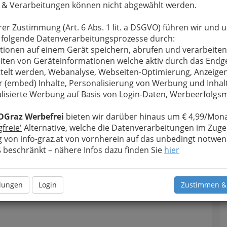
 & Verarbeitungen können nicht abgewählt werden.
rer Zustimmung (Art. 6 Abs. 1 lit. a DSGVO) führen wir und 
 folgende Datenverarbeitungsprozesse durch:
tionen auf einem Gerät speichern, abrufen und verarbeiten
iten von Geräteinformationen welche aktiv durch das Endg
telt werden, Webanalyse, Webseiten-Optimierung, Anzeige
r (embed) Inhalte, Personalisierung von Werbung und Inhal
lisierte Werbung auf Basis von Login-Daten, Werbeerfolg
OGraz Werbefrei
bieten wir darüber hinaus um € 4,99/Mona
gfreie'
Alternative, welche die Datenverarbeitungen im Zuge
 von info-graz.at von vornherein auf das unbedingt notwen
Navig
beschränkt – nähere Infos dazu finden Sie
hier
Nach
llungen
Login
Zustimmen &