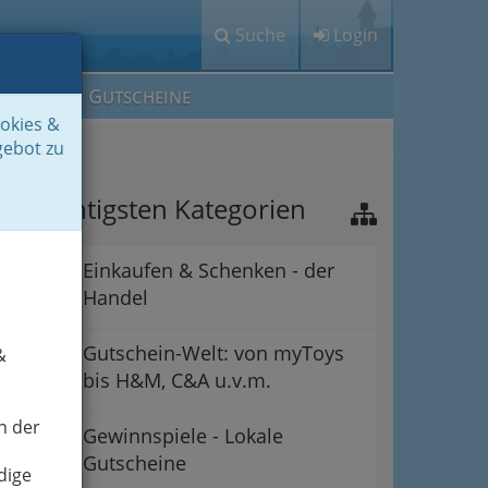
Suche
Login
M
G
EIN IG
UTSCHEINE
ookies &
gebot zu
ie wichtigsten Kategorien
Einkaufen & Schenken - der
Handel
Gutschein-Welt: von myToys
&
bis H&M, C&A u.v.m.
n der
Gewinnspiele - Lokale
Gutscheine
dige