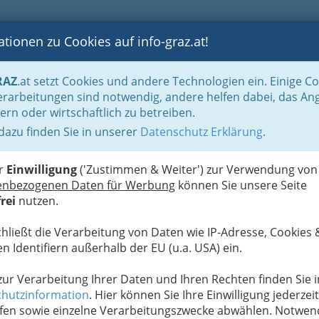
tionen zu Cookies auf info-graz.at!
B
F
G
B
GEN
LOGS
OTOS
ASTRONOMIE
RANCHEN
RAZ
.at setzt Cookies und andere Technologien ein. Einige C
rarbeitungen sind notwendig, andere helfen dabei, das An
ern oder wirtschaftlich zu betreiben.
egasse
 dazu finden Sie in unserer
Datenschutz Erklärung
.
D
er
Einwilligung
('Zustimmen & Weiter') zur Verwendung von
enbezogenen Daten für Werbung
können Sie unsere Seite
rei
nutzen.
chließt die Verarbeitung von Daten wie IP-Adresse, Cookies 
n Identifiern außerhalb der EU (u.a. USA) ein.
 zur Verarbeitung Ihrer Daten und Ihren Rechten finden Sie i
hutzinformation
. Hier können Sie Ihre Einwilligung jederzeit
fen sowie einzelne Verarbeitungszwecke abwählen. Notwen