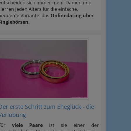
entscheiden sich immer mehr Damen und
Herren jeden Alters für die einfache,
bequeme Variante: das
Onlinedating über
Singlebörsen
.
Der erste Schritt zum Eheglück - die
Verlobung
Für
viele Paare
ist sie einer der