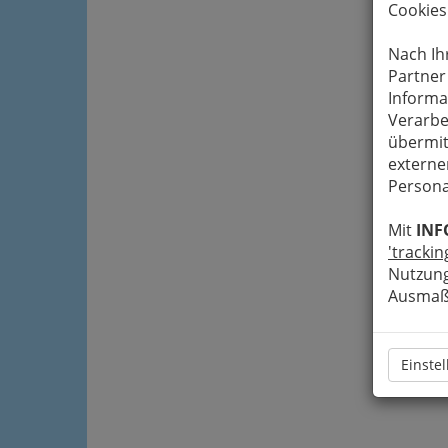
Cookies
Nach Ih
Partner
Informa
Verarbe
übermit
externe
Persona
Mit
INF
'trackin
Nutzung
Ausmaß 
Einste