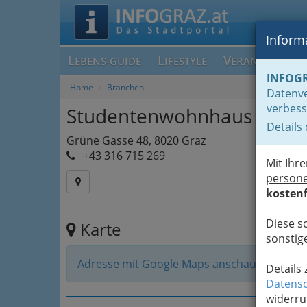
Informa
L
L
V
EBENS-GUIDE
IFESTYLE
ERANSTALTUN
INFOG
Home
Branchen
Datenve
verbess
Studentenwohnhaus Grün
Details
Grüne Gasse 48, 8020 Graz
+43 316 715 269
Mit Ihr
person
kostenf
Diese s
Karte
sonstige
Adresse mit Google Maps anschauen
Details
Datensc
widerru