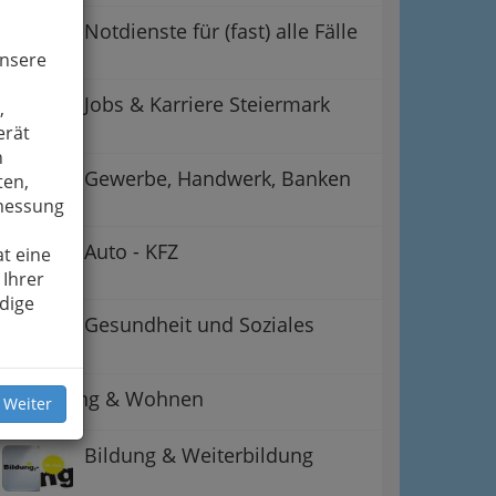
Notdienste für (fast) alle Fälle
unsere
Jobs & Karriere Steiermark
,
erät
n
Gewerbe, Handwerk, Banken
ten,
smessung
Auto - KFZ
t eine
 Ihrer
dige
ation
Gesundheit und Soziales
 Oben
Betreuung & Wohnen
 Weiter
Bildung & Weiterbildung