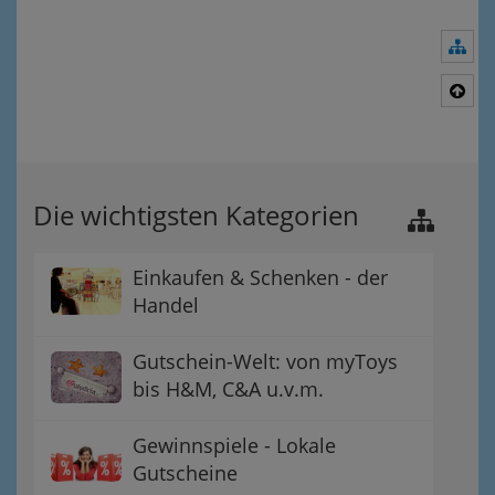
Nav
Nac
Die wichtigsten Kategorien
Einkaufen & Schenken - der
Handel
Gutschein-Welt: von myToys
bis H&M, C&A u.v.m.
Gewinnspiele - Lokale
Gutscheine