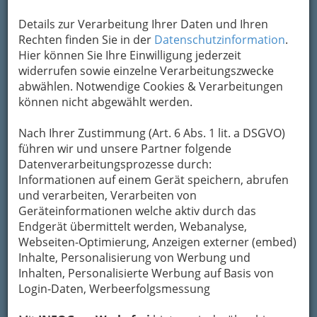
Um die Info-Graz Firmen
vor Spam-Mails zu
Details zur Verarbeitung Ihrer Daten und Ihren
bewahren
, verwenden wir an dieser Stelle zur
Rechten finden Sie in der
Datenschutzinformation
.
Übermittlung Ihrer Nachricht ein sicheres
Hier können Sie Ihre Einwilligung jederzeit
Formular. Ihre Nachricht wird nach dem
widerrufen sowie einzelne Verarbeitungszwecke
Absenden umgehend per Mail an das
abwählen. Notwendige Cookies & Verarbeitungen
Unternehmen AD - WORK weitergeleitet.
können nicht abgewählt werden.
Mein Name
Nach Ihrer Zustimmung (Art. 6 Abs. 1 lit. a DSGVO)
führen wir und unsere Partner folgende
Datenverarbeitungsprozesse durch:
Meine Email Adresse
Informationen auf einem Gerät speichern, abrufen
und verarbeiten, Verarbeiten von
Geräteinformationen welche aktiv durch das
Endgerät übermittelt werden, Webanalyse,
Mein Betreff
Webseiten-Optimierung, Anzeigen externer (embed)
Inhalte, Personalisierung von Werbung und
Inhalten, Personalisierte Werbung auf Basis von
Meine Nachricht
Login-Daten, Werbeerfolgsmessung