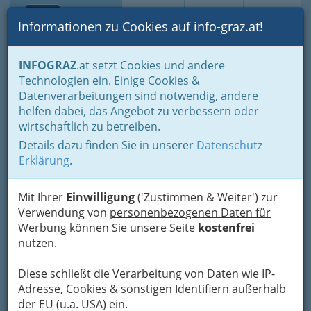
Toggle navi
Suche
Login
Menü
Informationen zu Cookies auf info-graz.at!
Home
Branchen
INFOGRAZ
.at setzt Cookies und andere
Technologien ein. Einige Cookies &
AD - WORK
Datenverarbeitungen sind notwendig, andere
helfen dabei, das Angebot zu verbessern oder
Lessingstraße 30 2/6, 8010 Graz
wirtschaftlich zu betreiben.
+43 316 428 417
+43 316 428 417 - 6
Details dazu finden Sie in unserer
Datenschutz
Erklärung
.
Mit Ihrer
Einwilligung
('Zustimmen & Weiter') zur
Verwendung von
personenbezogenen Daten für
Karte
Werbung
können Sie unsere Seite
kostenfrei
nutzen.
Adresse mit Google Maps anschauen
Diese schließt die Verarbeitung von Daten wie IP-
Adresse, Cookies & sonstigen Identifiern außerhalb
der EU (u.a. USA) ein.
Kontaktaufnahme